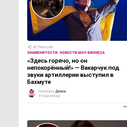
42
Репостов
ЗНАМЕНИТОСТИ
НОВОСТИ ШОУ-БИЗНЕСА
«Здесь горячо, но он
непокорённый!» — Вакарчук под
звуки артиллерии выступил в
Бахмуте
Написала
Диана
4 года назад