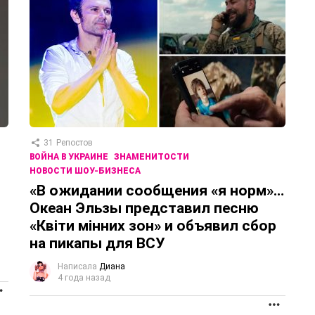
31
Репостов
ВОЙНА В УКРАИНЕ
ЗНАМЕНИТОСТИ
НОВОСТИ ШОУ-БИЗНЕСА
«В ожидании сообщения «я норм»…
Океан Эльзы представил песню
«Квіти мінних зон» и объявил сбор
на пикапы для ВСУ
Написала
Диана
4 года назад
ПРОДОЛЖЕНИЕ
ПРОД