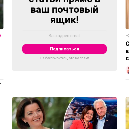
ваш почтовый
ящик!
Адрес
А
Email:
С
в
Не беспокойтесь, это не спам!
ПРОДОЛЖЕНИЕ