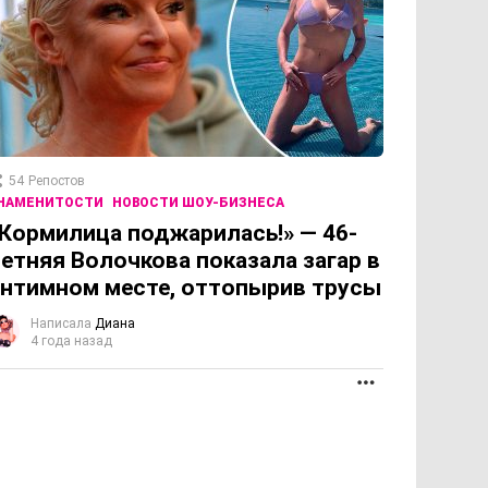
54
Репостов
НАМЕНИТОСТИ
НОВОСТИ ШОУ-БИЗНЕСА
Кормилица поджарилась!» — 46-
етняя Волочкова показала загар в
нтимном месте, оттопырив трусы
Написала
Диана
4 года назад
ОЛЖЕНИЕ
ПРОДОЛЖЕНИЕ