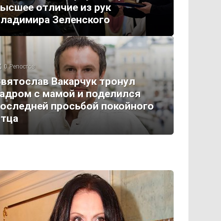
ысшее отличие из рук
ладимира Зеленского
0
Репостов
вятослав Вакарчук тронул
адром с мамой и поделился
оследней просьбой покойного
отца