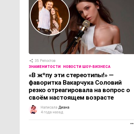
35
Репостов
ЗНАМЕНИТОСТИ
НОВОСТИ ШОУ-БИЗНЕСА
«В ж*пу эти стереотипы!» —
фаворитка Вакарчука Соловий
резко отреагировала на вопрос о
своём настоящем возрасте
Написала
Диана
4 года назад