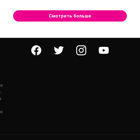
Смотреть больше
facebook
twitter
instagram
youtube
ет
:
и
ую