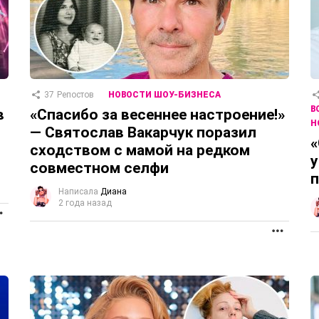
37
Репостов
НОВОСТИ ШОУ-БИЗНЕСА
В
в
«Спасибо за весеннее настроение!»
Н
— Святослав Вакарчук поразил
«
сходством с мамой на редком
у
совместном селфи
Написала
Диана
2 года назад
ПРОДОЛЖЕНИЕ
ПРОД