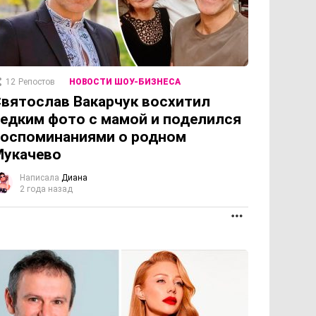
12
Репостов
НОВОСТИ ШОУ-БИЗНЕСА
вятослав Вакарчук восхитил
едким фото с мамой и поделился
оспоминаниями о родном
Мукачево
Написала
Диана
2 года назад
ОЛЖЕНИЕ
ПРОДОЛЖЕНИЕ