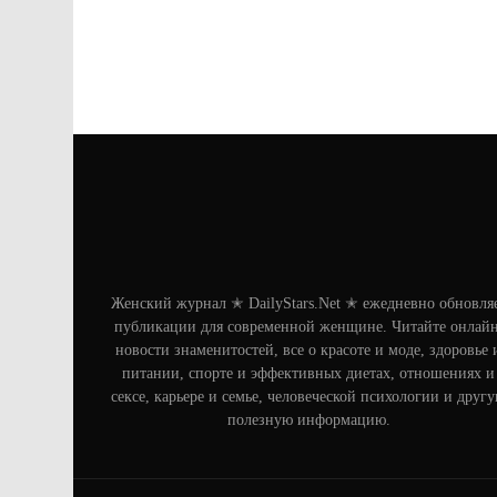
Женский журнал ✭ DailyStars.Net ✭ ежедневно обновля
публикации для современной женщине. Читайте онлайн
новости знаменитостей, все о красоте и моде, здоровье 
питании, спорте и эффективных диетах, отношениях и
сексе, карьере и семье, человеческой психологии и друг
полезную информацию.