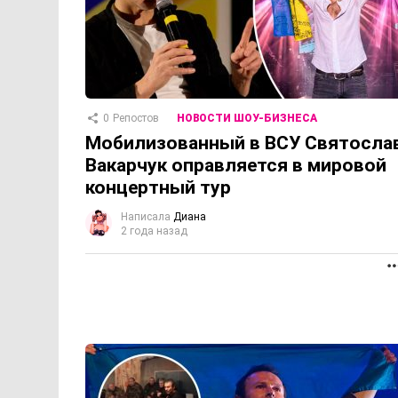
0
Репостов
НОВОСТИ ШОУ-БИЗНЕСА
Мобилизованный в ВСУ Святосла
Вакарчук оправляется в мировой
концертный тур
Написала
Диана
2 года назад