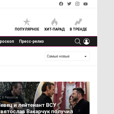
facebook
twitter
instagram
youtube
ПОПУЛЯРНОЕ
ХИТ-ПАРАД
В ТРЕНДЕ
SEARCH
LOGIN
роскоп
Пресс-релиз
0
Репостов
евец и лейтенант ВСУ
вятослав Вакарчук получил