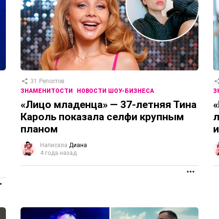
31
Репостов
ЗНАМЕНИТОСТИ
НОВОСТИ ШОУ-БИЗНЕСА
З
«Лицо младенца» — 37-летняя Тина
«
Кароль показала селфи крупным
л
планом
и
Написала
Диана
4 года назад
ПРОД
ПРОДОЛЖЕНИЕ