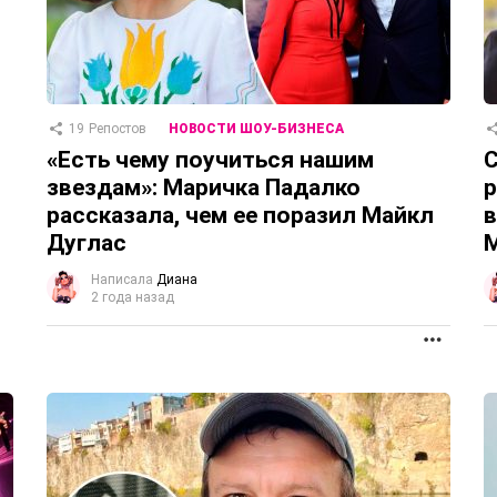
19
Репостов
НОВОСТИ ШОУ-БИЗНЕСА
«Есть чему поучиться нашим
С
звездам»: Маричка Падалко
р
рассказала, чем ее поразил Майкл
в
Дуглас
Написала
Диана
2 года назад
ПРОД