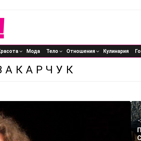
Красота
Мода
Тело
Отношения
Кулинария
Го
ВАКАРЧУК
П
С