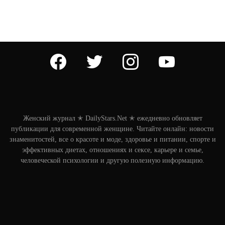
facebook
twitter
instagram
youtube
Женский журнал ✭ DailyStars.Net ✭ ежедневно обновляет
публикации для современной женщине. Читайте онлайн: новости
знаменитостей, все о красоте и моде, здоровье и питании, спорте и
эффективных диетах, отношениях и сексе, карьере и семье,
человеческой психологии и другую полезную информацию.