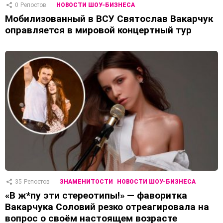
0
Репостов
НОВОСТИ ШОУ-БИЗНЕСА
Мобилизованный в ВСУ Святослав Вакарчук
оправляется в мировой концертный тур
35
Репостов
ЗНАМЕНИТОСТИ
НОВОСТИ ШОУ-БИЗНЕСА
«В ж*пу эти стереотипы!» — фаворитка
Вакарчука Соловий резко отреагировала на
вопрос о своём настоящем возрасте