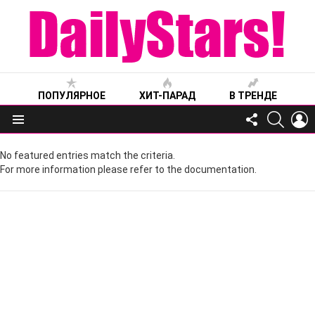
ПОПУЛЯРНОЕ
ХИТ-ПАРАД
В ТРЕНДЕ
FOLLOW
SEARC
L
US
Меню
No featured entries match the criteria.
For more information please refer to the documentation.