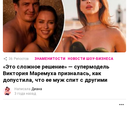
36
Репостов
ЗНАМЕНИТОСТИ
НОВОСТИ ШОУ-БИЗНЕСА
«Это сложное решение» — супермодель
Виктория Маремуха призналась, как
допустила, что ее муж спит с другими
Написала
Диана
3 года назад
П