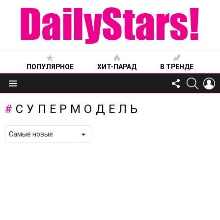
ПОПУЛЯРНОЕ
ХИТ-ПАРАД
В ТРЕНДЕ
FOLLOW
SEARC
L
US
Меню
СУПЕРМОДЕЛЬ