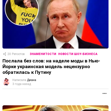
20
Репостов
ЗНАМЕНИТОСТИ
НОВОСТИ ШОУ-БИЗНЕСА
Послала без слов: на наделе моды в Нью-
Йорке украинская модель нецензурно
обратилась к Путину
Написала
Диана
3 года назад
П