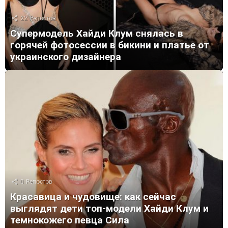
22
Репостов
Супермодель Хайди Клум снялась в
горячей фотосессии в бикини и платье от
украинского дизайнера
0
Репостов
Красавица и чудовище: как сейчас
выглядят дети топ-модели Хайди Клум и
темнокожего певца Сила