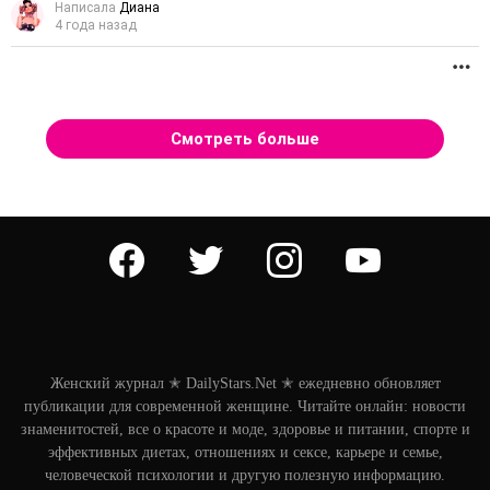
Написала
Диана
4 года назад
П
Смотреть больше
facebook
twitter
instagram
youtube
Женский журнал ✭ DailyStars.Net ✭ ежедневно обновляет
публикации для современной женщине. Читайте онлайн: новости
знаменитостей, все о красоте и моде, здоровье и питании, спорте и
эффективных диетах, отношениях и сексе, карьере и семье,
человеческой психологии и другую полезную информацию.