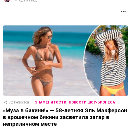
4 года назад
П
72
Репостов
ЗНАМЕНИТОСТИ
НОВОСТИ ШОУ-БИЗНЕСА
«Муза в бикини!» — 58-летняя Эль Макферсон
в крошечном бикини засветила загар в
неприличном месте