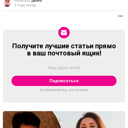
Написала
Диана
3 года назад
П
Получите лучшие статьи прямо
NEWSLETTER
в ваш почтовый ящик!
Адрес
Email:
Не беспокойтесь, это не спам!