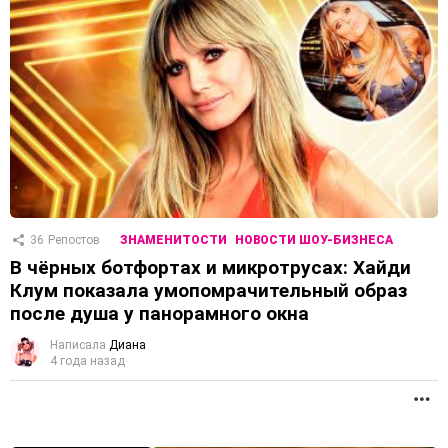
36
Репостов
ЗНАМЕНИТОСТИ
НОВОСТИ ШОУ-БИЗНЕСА
В чёрных ботфортах и микротрусах: Хайди
Клум показала умопомрачительный образ
после душа у панорамного окна
Написала
Диана
4 года назад
П