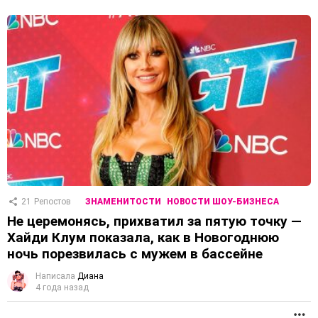
21
Репостов
ЗНАМЕНИТОСТИ
НОВОСТИ ШОУ-БИЗНЕСА
Не церемонясь, прихватил за пятую точку —
Хайди Клум показала, как в Новогоднюю
ночь порезвилась с мужем в бассейне
Написала
Диана
4 года назад
П