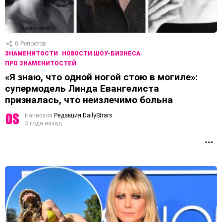
0
Репостов
ЗНАМЕНИТОСТИ
НОВОСТИ ШОУ-БИЗНЕСА
ПРО ЗНАМЕНИТОСТЕЙ
«Я знаю, что одной ногой стою в могиле»:
супермодель Линда Евангелиста
призналась, что неизлечимо больна
Написала
Редакция DailyStrars
3 года назад
П