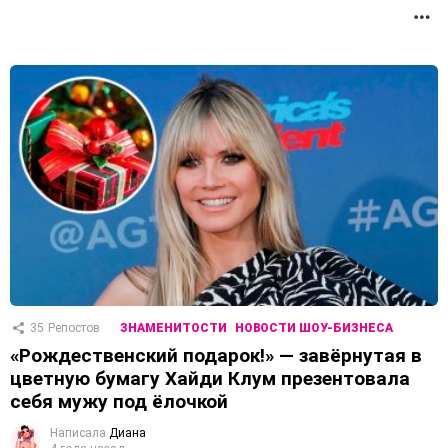
П
35
Репостов
ЗНАМЕНИТОСТИ
НОВОСТИ ШОУ-БИЗНЕСА
«Рождественский подарок!» — завёрнутая в
цветную бумагу Хайди Клум презентовала
себя мужу под ёлочкой
Написала
Диана