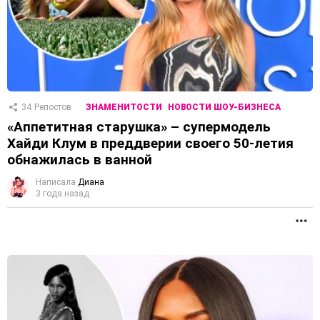
34
Репостов
ЗНАМЕНИТОСТИ
НОВОСТИ ШОУ-БИЗНЕСА
«Аппетитная старушка» – супермодель
Хайди Клум в преддверии своего 50-летия
обнажилась в ванной
Написала
Диана
3 года назад
П