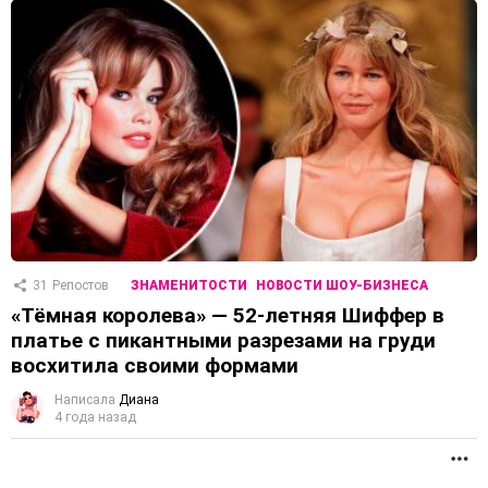
31
Репостов
ЗНАМЕНИТОСТИ
НОВОСТИ ШОУ-БИЗНЕСА
«Тёмная королева» — 52-летняя Шиффер в
платье с пикантными разрезами на груди
восхитила своими формами
Написала
Диана
4 года назад
П