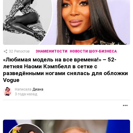
32
Репостов
ЗНАМЕНИТОСТИ
НОВОСТИ ШОУ-БИЗНЕСА
«Любимая модель на все времена!» – 52-
летняя Наоми Кэмпбелл в сетке с
разведёнными ногами снялась для обложки
Vogue
Написала
Диана
3 года назад
П