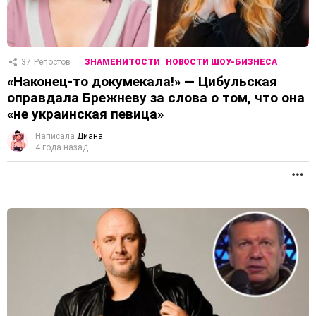
37
Репостов
ЗНАМЕНИТОСТИ
НОВОСТИ ШОУ-БИЗНЕСА
«Наконец-то докумекала!» — Цибульская
оправдала Брежневу за слова о том, что она
«не украинская певица»
Написала
Диана
4 года назад
П