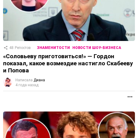
48
Репостов
ЗНАМЕНИТОСТИ
НОВОСТИ ШОУ-БИЗНЕСА
«Соловьеву приготовиться!» — Гордон
показал, какое возмездие настигло Скабееву
и Попова
Написала
Диана
4 года назад
П