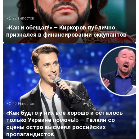
22
Репостов
«Как и обещал!» – Киркоров публично
признался в финансировании оккупантов
40
Репостов
«Как будто у них всё хорошо и осталось
только Украине помочь!» — Галкин со
сцены остро высмеял российских
пропагандистов