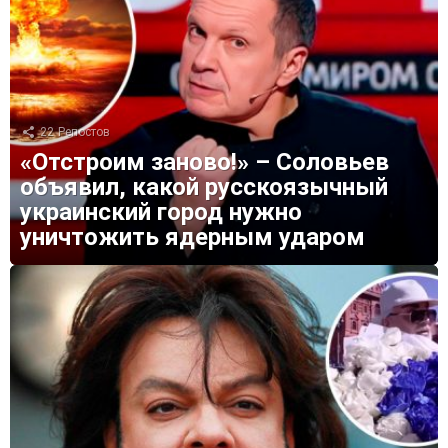
22
Репостов
«Отстроим заново!» – Соловьев
объявил, какой русскоязычный
украинский город нужно
уничтожить ядерным ударом