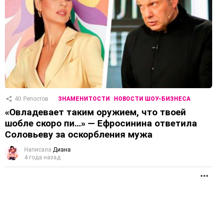
40
Репостов
ЗНАМЕНИТОСТИ
НОВОСТИ ШОУ-БИЗНЕСА
«Овладевает таким оружием, что твоей
шобле скоро пи…» — Ефросинина ответила
Соловьеву за оскорбления мужа
Написала
Диана
4 года назад
П