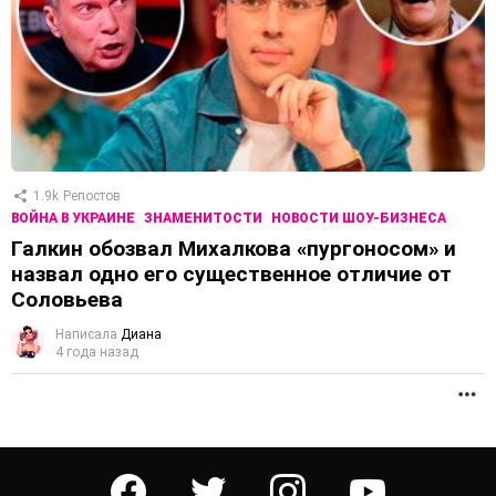
1.9k
Репостов
ВОЙНА В УКРАИНЕ
ЗНАМЕНИТОСТИ
НОВОСТИ ШОУ-БИЗНЕСА
Галкин обозвал Михалкова «пургоносом» и
назвал одно его существенное отличие от
Соловьева
Написала
Диана
4 года назад
П
facebook
twitter
instagram
youtube