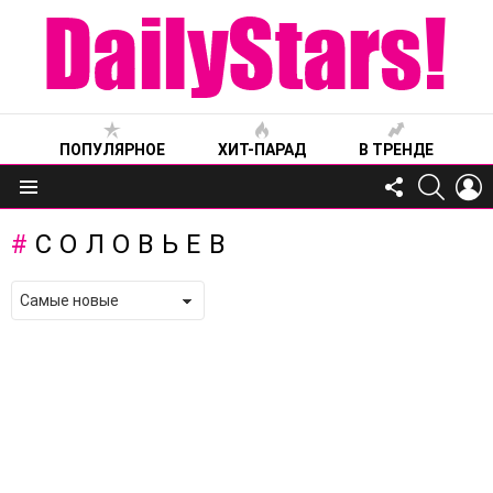
ПОПУЛЯРНОЕ
ХИТ-ПАРАД
В ТРЕНДЕ
FOLLOW
SEARC
L
US
Меню
СОЛОВЬЕВ