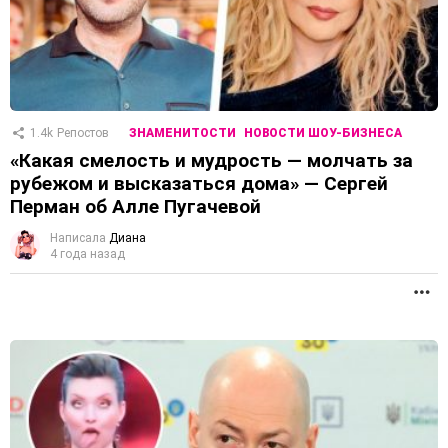
1.4k
Репостов
ЗНАМЕНИТОСТИ
НОВОСТИ ШОУ-БИЗНЕСА
«Какая смелость и мудрость — молчать за
рубежом и высказаться дома» — Сергей
Перман об Алле Пугачевой
Написала
Диана
4 года назад
П