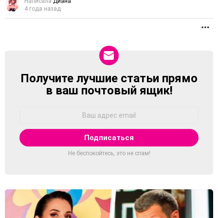
Написала
Диана
4 года назад
П
Получите лучшие статьи прямо
NEWSLETTER
в ваш почтовый ящик!
Адрес
Email:
Не беспокойтесь, это не спам!