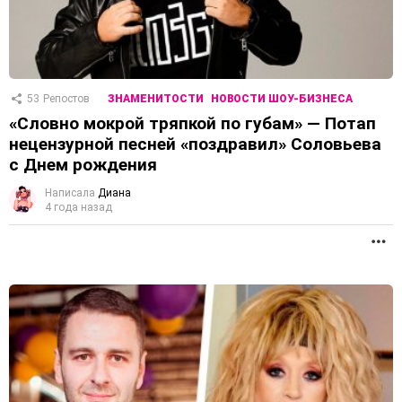
53
Репостов
ЗНАМЕНИТОСТИ
НОВОСТИ ШОУ-БИЗНЕСА
«Словно мокрой тряпкой по губам» — Потап
нецензурной песней «поздравил» Соловьева
с Днем рождения
Написала
Диана
4 года назад
П