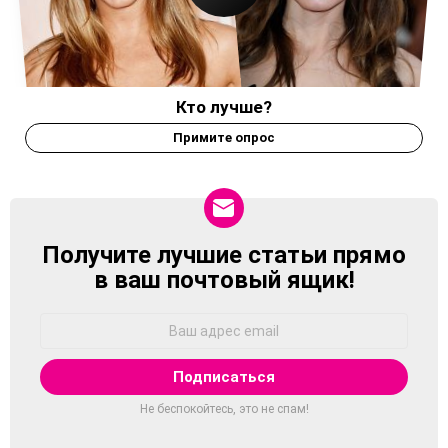
Кто лучше?
Примите опрос
Получите лучшие статьи прямо
NEWSLETTER
в ваш почтовый ящик!
Адрес
Email:
Не беспокойтесь, это не спам!