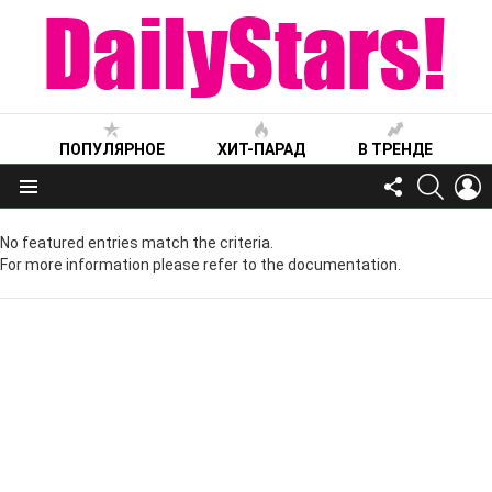
ПОПУЛЯРНОЕ
ХИТ-ПАРАД
В ТРЕНДЕ
FOLLOW
SEARC
L
US
Меню
No featured entries match the criteria.
For more information please refer to the documentation.