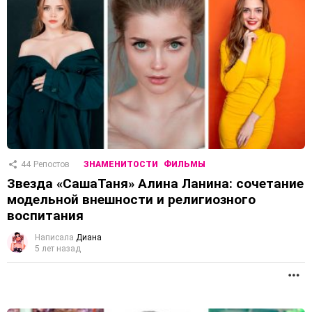
44
Репостов
ЗНАМЕНИТОСТИ
ФИЛЬМЫ
Звезда «СашаТаня» Алина Ланина: сочетание
модельной внешности и религиозного
воспитания
Написала
Диана
5 лет назад
П