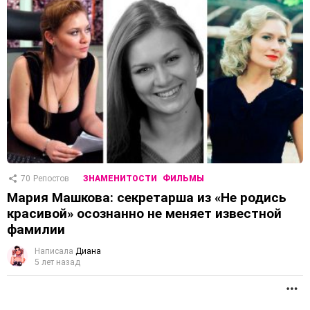
70
Репостов
ЗНАМЕНИТОСТИ
ФИЛЬМЫ
Мария Машкова: секретарша из «Не родись
красивой» осознанно не меняет известной
фамилии
Написала
Диана
5 лет назад
П