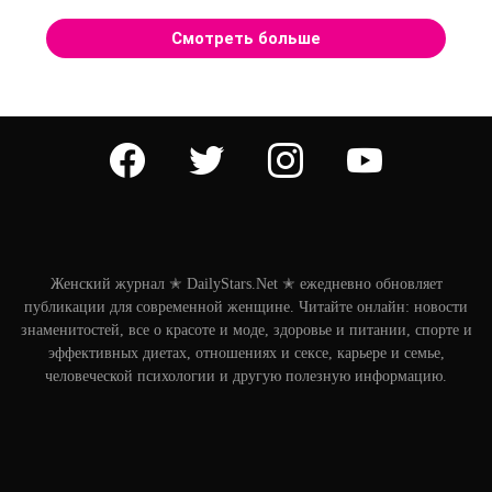
Смотреть больше
facebook
twitter
instagram
youtube
Женский журнал ✭ DailyStars.Net ✭ ежедневно обновляет
публикации для современной женщине. Читайте онлайн: новости
знаменитостей, все о красоте и моде, здоровье и питании, спорте и
эффективных диетах, отношениях и сексе, карьере и семье,
человеческой психологии и другую полезную информацию.