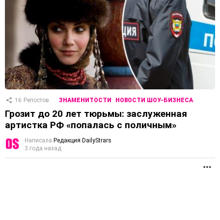
16
Репостов
ЗНАМЕНИТОСТИ
НОВОСТИ ШОУ-БИЗНЕСА
Грозит до 20 лет тюрьмы: заслуженная
артистка РФ «попалась с поличным»
Написала
Редакция DailyStrars
3 года назад
П