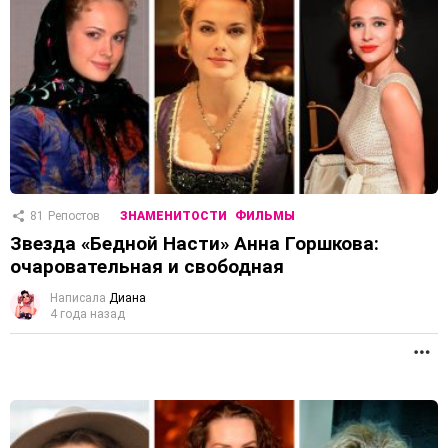
81
Репостов
ЗНАМЕНИТОСТИ
ФИЛЬМЫ
Звезда «Бедной Насти» Анна Горшкова:
очаровательная и свободная
Написала
Диана
4 года назад
П