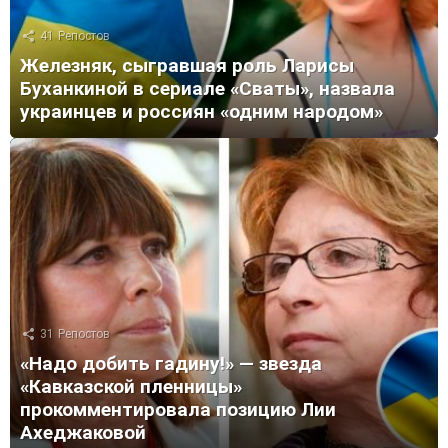
41
Репостов
Железняк, сыгравшая роль Ларисы
Буханкиной в сериале «Сваты», назвала
украинцев и россиян «одним народом»
31
Репостов
«Надо добить гадину!» — звезда
«Кавказской пленницы»
прокомментировала позицию Лии
Ахеджаковой