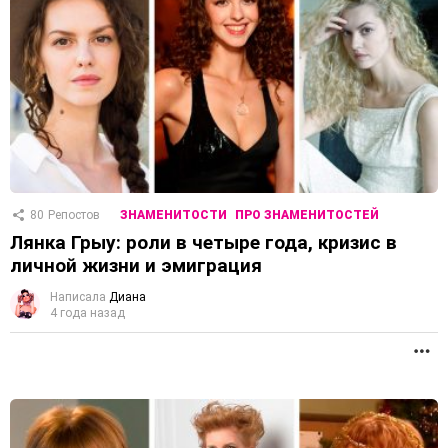
80
Репостов
ЗНАМЕНИТОСТИ
ПРО ЗНАМЕНИТОСТЕЙ
Лянка Грыу: роли в четыре года, кризис в
личной жизни и эмиграция
Написала
Диана
4 года назад
П