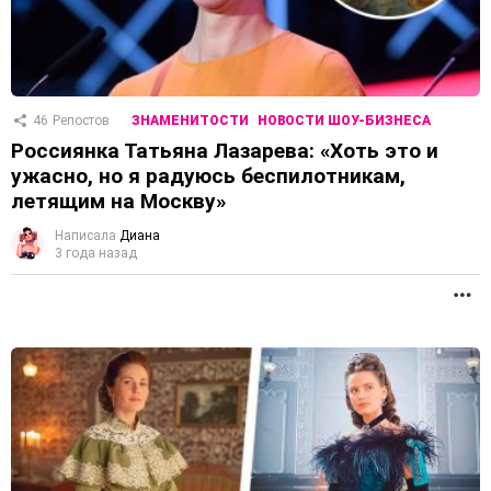
46
Репостов
ЗНАМЕНИТОСТИ
НОВОСТИ ШОУ-БИЗНЕСА
Россиянка Татьяна Лазарева: «Хоть это и
ужасно, но я радуюсь беспилотникам,
летящим на Москву»
Написала
Диана
3 года назад
П