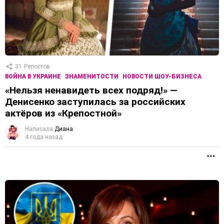
31
Репостов
ВОЙНА В УКРАИНЕ
ЗНАМЕНИТОСТИ
НОВОСТИ ШОУ-БИЗНЕСА
«Нельзя ненавидеть всех подряд!» —
Денисенко заступилась за российских
актёров из «Крепостной»
Написала
Диана
4 года назад
П