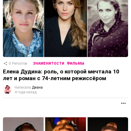
0
Репостов
ЗНАМЕНИТОСТИ
ФИЛЬМЫ
Елена Дудина: роль, о которой мечтала 10
лет и роман с 74-летним режиссёром
Написала
Диана
4 года назад
П