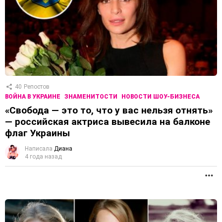
40
Репостов
ВОЙНА В УКРАИНЕ
ЗНАМЕНИТОСТИ
НОВОСТИ ШОУ-БИЗНЕСА
«Свобода — это то, что у вас нельзя отнять»
— российская актриса вывесила на балконе
флаг Украины
Написала
Диана
4 года назад
П