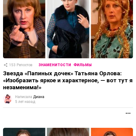
153
Репостов
ЗНАМЕНИТОСТИ
ФИЛЬМЫ
Звезда «Папиных дочек» Татьяна Орлова:
«Изобразить яркое и характерное, — вот тут я
незаменима!»
Написала
Диана
5 лет назад
П