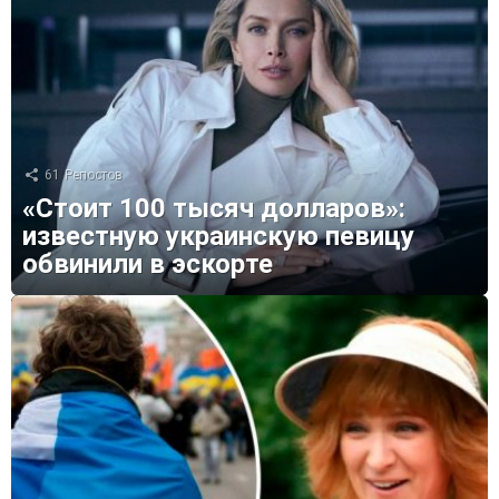
61
Репостов
«Стоит 100 тысяч долларов»:
известную украинскую певицу
обвинили в эскорте