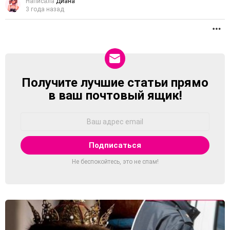
Написала
Диана
3 года назад
П
Получите лучшие статьи прямо
NEWSLETTER
в ваш почтовый ящик!
Адрес
Email:
Не беспокойтесь, это не спам!