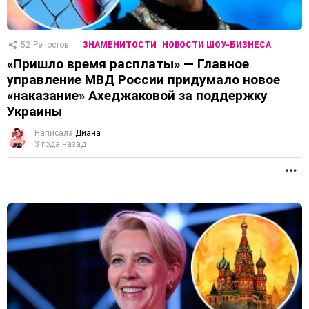
52
Репостов
ЗНАМЕНИТОСТИ
НОВОСТИ ШОУ-БИЗНЕСА
«Пришло время расплаты» — Главное
управление МВД России придумало новое
«наказание» Ахеджаковой за поддержку
Украины
Написала
Диана
3 года назад
П