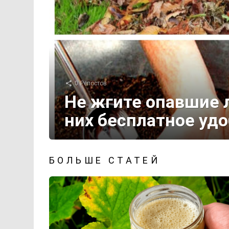
0
Репостов
Не жгите опавшие 
них бесплатное удо
БОЛЬШЕ СТАТЕЙ