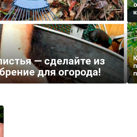
о
к
К
листья — сделайте из
п
брение для огорода!
п