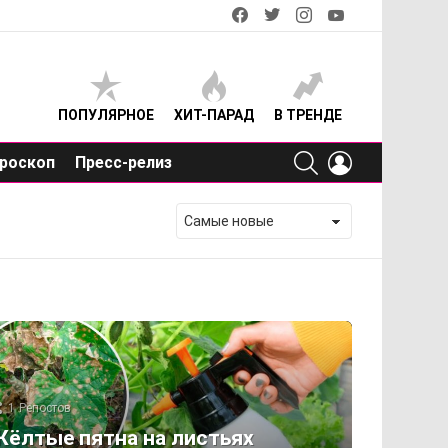
facebook
twitter
instagram
youtube
ПОПУЛЯРНОЕ
ХИТ-ПАРАД
В ТРЕНДЕ
SEARCH
LOGIN
роскоп
Пресс-релиз
1
Репостов
ёлтые пятна на листьях