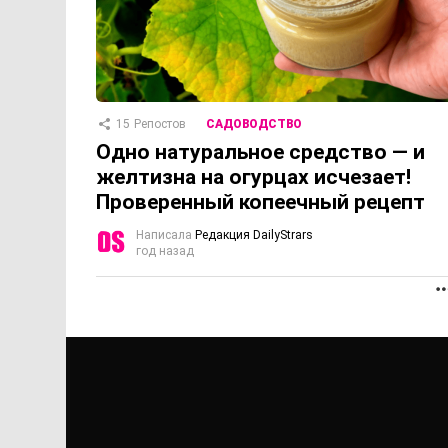
15
Репостов
САДОВОДСТВО
Одно натуральное средство — и
желтизна на огурцах исчезает!
Проверенный копеечный рецепт
Написала
Редакция DailyStrars
год назад