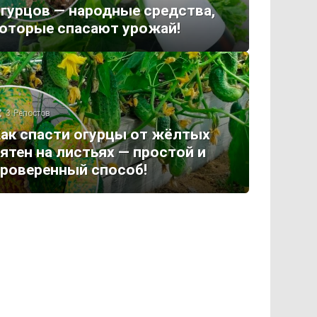
гурцов — народные средства,
оторые спасают урожай!
3
Репостов
ак спасти огурцы от жёлтых
ятен на листьях — простой и
роверенный способ!