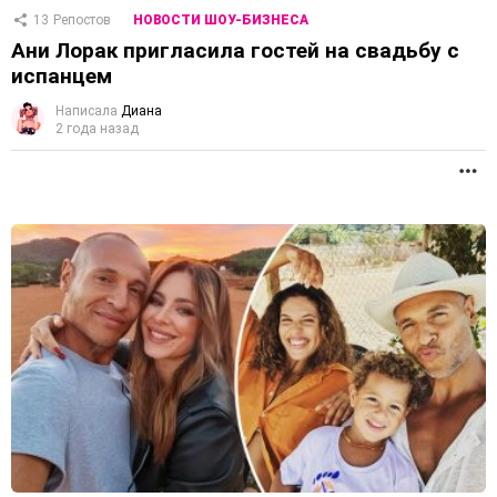
13
Репостов
НОВОСТИ ШОУ-БИЗНЕСА
Ани Лорак пригласила гостей на свадьбу с
испанцем
Написала
Диана
2 года назад
П