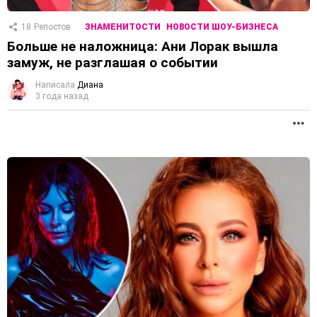
18
Репостов
ЗНАМЕНИТОСТИ
НОВОСТИ ШОУ-БИЗНЕСА
Больше не наложница: Ани Лорак вышла
замуж, не разглашая о событии
Написала
Диана
3 года назад
П