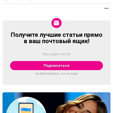
П
Получите лучшие статьи прямо
NEWSLETTER
в ваш почтовый ящик!
Адрес
Email:
Не беспокойтесь, это не спам!