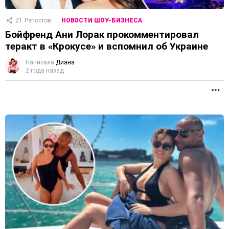
21
Репостов
НОВОСТИ ШОУ-БИЗНЕСА
Бойфренд Ани Лорак прокомментировал
теракт в «Крокусе» и вспомнил об Украине
Написала
Диана
2 года назад
П