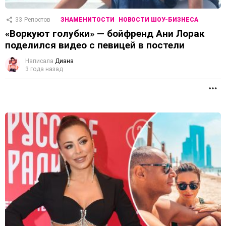
33
Репостов
ЗНАМЕНИТОСТИ
НОВОСТИ ШОУ-БИЗНЕСА
«Воркуют голубки» — бойфренд Ани Лорак
поделился видео с певицей в постели
Написала
Диана
3 года назад
П