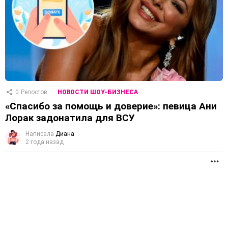
0
Репостов
НОВОСТИ ШОУ-БИЗНЕСА
«Спасибо за помощь и доверие»: певица Ани
Лорак задонатила для ВСУ
Написала
Диана
2 года назад
П