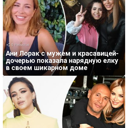
0
Репостов
Ани Лорак с мужем и красавицей-
дочерью показала нарядную елку
в своем шикарном доме