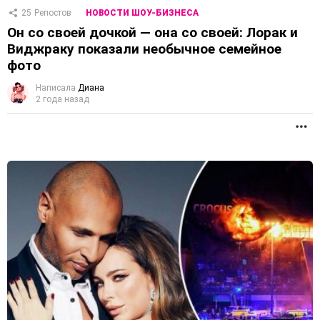
25
Репостов
НОВОСТИ ШОУ-БИЗНЕСА
Он со своей дочкой — она со своей: Лорак и
Виджраку показали необычное семейное
фото
Написала
Диана
2 года назад
П