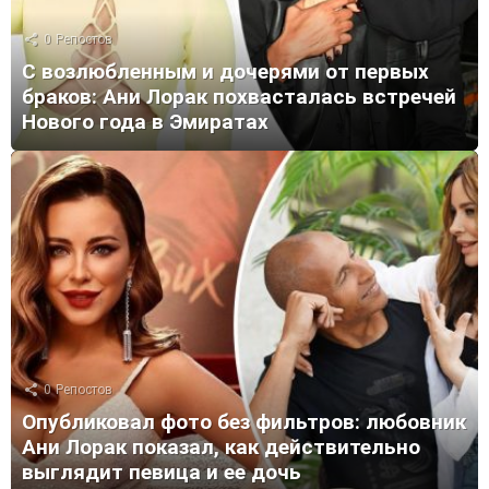
0
Репостов
С возлюбленным и дочерями от первых
браков: Ани Лорак похвасталась встречей
Нового года в Эмиратах
0
Репостов
Опубликовал фото без фильтров: любовник
Ани Лорак показал, как действительно
выглядит певица и ее дочь