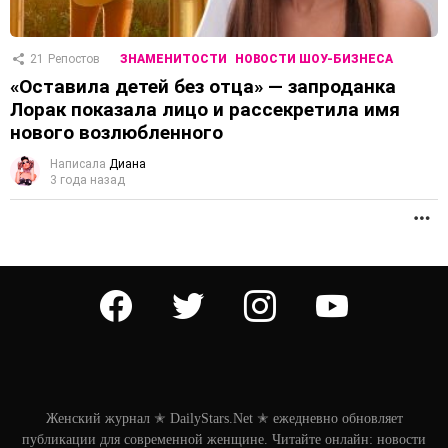
21
Репостов
ЗНАМЕНИТОСТИ
НОВОСТИ ШОУ-БИЗНЕСА
«Оставила детей без отца» — запроданка
Лорак показала лицо и рассекретила имя
нового возлюбленного
Написала
Диана
3 года назад
П
facebook
twitter
instagram
youtube
Женский журнал ✭ DailyStars.Net ✭ ежедневно обновляет
публикации для современной женщине. Читайте онлайн: новости