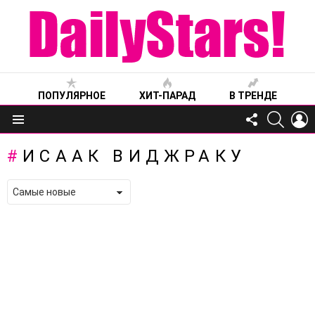
ПОПУЛЯРНОЕ
ХИТ-ПАРАД
В ТРЕНДЕ
FOLLOW
SEARC
L
US
Меню
ИСААК ВИДЖРАКУ