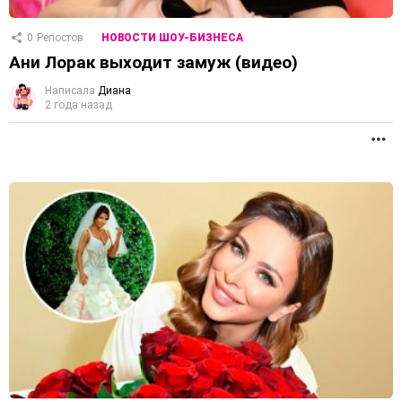
0
Репостов
НОВОСТИ ШОУ-БИЗНЕСА
Ани Лорак выходит замуж (видео)
Написала
Диана
2 года назад
П