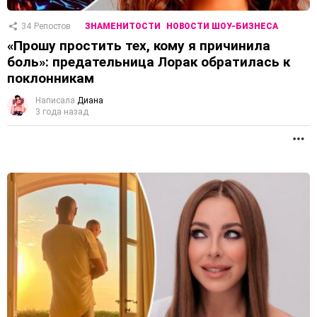
34
Репостов
ЗНАМЕНИТОСТИ
НОВОСТИ ШОУ-БИЗНЕСА
«Прошу простить тех, кому я причинила
боль»: предательница Лорак обратилась к
поклонникам
Написала
Диана
3 года назад
П