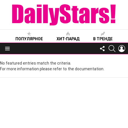
ПОПУЛЯРНОЕ
ХИТ-ПАРАД
В ТРЕНДЕ
FOLLOW
SEARC
L
US
Меню
No featured entries match the criteria.
For more information please refer to the documentation.