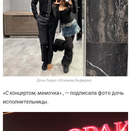
Дочь Лорак с Исааком Виджраку
«С концертом, мамочка»
, — подписала фото дочь
исполнительницы.
В
и