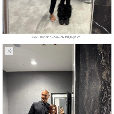
Дочь Лорак с Исааком Виджраку