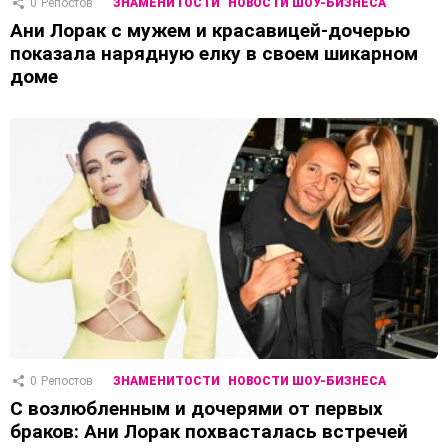
0
Репостов
ЗНАМЕНИТОСТИ
НОВОСТИ ШОУ-БИЗНЕСА
Ани Лорак с мужем и красавицей-дочерью
показала нарядную елку в своем шикарном
доме
0
Репостов
ЗНАМЕНИТОСТИ
НОВОСТИ ШОУ-БИЗНЕСА
С возлюбленным и дочерями от первых
браков: Ани Лорак похвасталась встречей