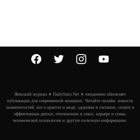
facebook
twitter
instagram
youtube
Женский журнал ✭ DailyStars.Net ✭ ежедневно обновляет
публикации для современной женщине. Читайте онлайн: новости
знаменитостей, все о красоте и моде, здоровье и питании, спорте и
эффективных диетах, отношениях и сексе, карьере и семье,
человеческой психологии и другую полезную информацию.