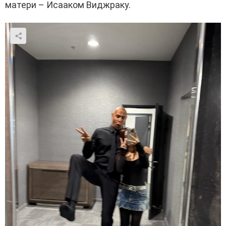
матери – Исааком Виджраку.