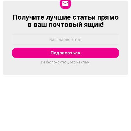
Получите лучшие статьи прямо
NEWSLETTER
в ваш почтовый ящик!
Адрес
Email:
Не беспокойтесь, это не спам!