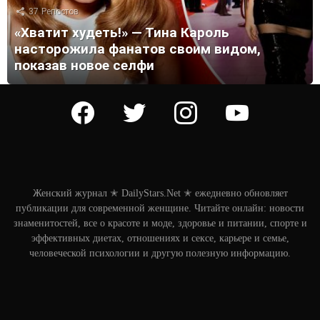
37
Репостов
«Хватит худеть!» — Тина Кароль
насторожила фанатов своим видом,
показав новое селфи
facebook
twitter
instagram
youtube
Женский журнал ✭ DailyStars.Net ✭ ежедневно обновляет
публикации для современной женщине. Читайте онлайн: новости
знаменитостей, все о красоте и моде, здоровье и питании, спорте и
эффективных диетах, отношениях и сексе, карьере и семье,
человеческой психологии и другую полезную информацию.