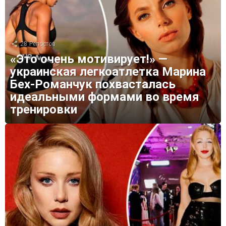
28
Репостов
«Это очень мотивирует!» —
украинская легкоатлетка Марина
Бех-Романчук похвасталась
идеальными формами во время
тренировки