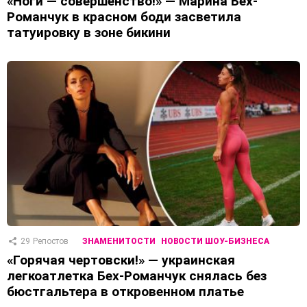
«Ноги — совершенство!» — Марина Бех-
Романчук в красном боди засветила
татуировку в зоне бикини
29
Репостов
ЗНАМЕНИТОСТИ
НОВОСТИ ШОУ-БИЗНЕСА
«Горячая чертовски!» — украинская
легкоатлетка Бех-Романчук снялась без
бюстгальтера в откровенном платье