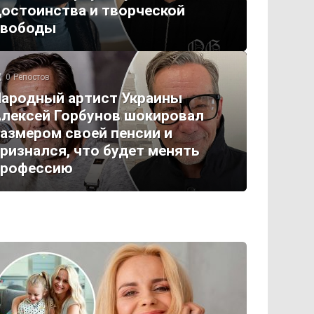
остоинства и творческой
свободы
0
Репостов
ародный артист Украины
лексей Горбунов шокировал
азмером своей пенсии и
ризнался, что будет менять
профессию