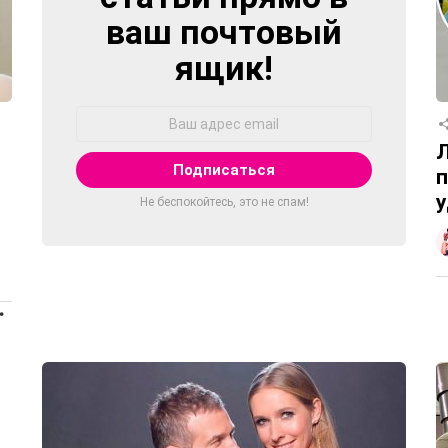
ваш почтовый
ящик!
Адрес
Email:
Л
п
у
Не беспокойтесь, это не спам!
ПРОДОЛЖЕНИЕ