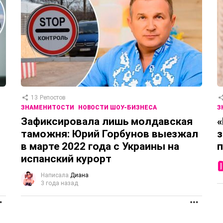
13
Репостов
ЗНАМЕНИТОСТИ
НОВОСТИ ШОУ-БИЗНЕСА
З
Зафиксировала лишь молдавская
«
таможня: Юрий Горбунов выезжал
з
в марте 2022 года с Украины на
п
испанский курорт
Написала
Диана
3 года назад
ПРОДОЛЖЕНИЕ
ПРОД