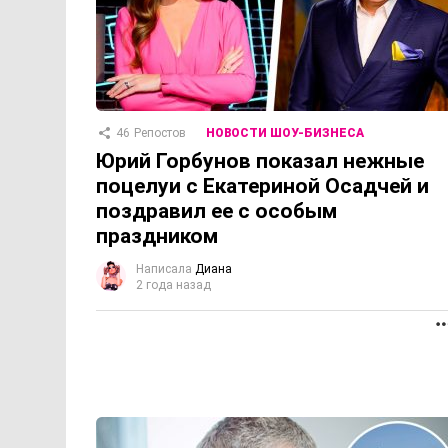
46
Репостов
НОВОСТИ ШОУ-БИЗНЕСА
Юрий Горбунов показал нежные
поцелуи с Екатериной Осадчей и
поздравил ее с особым
праздником
Написала
Диана
2 года назад