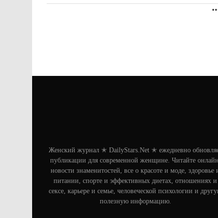
Женский журнал ✭ DailyStars.Net ✭ ежедневно обновля
публикации для современной женщине. Читайте онлайн
новости знаменитостей, все о красоте и моде, здоровье 
питании, спорте и эффективных диетах, отношениях и
сексе, карьере и семье, человеческой психологии и друг
полезную информацию.