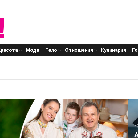
Красота
Мода
Тело
Отношения
Кулинария
Го
А