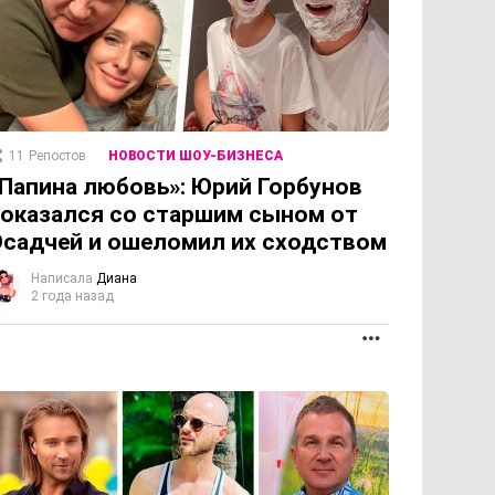
11
Репостов
НОВОСТИ ШОУ-БИЗНЕСА
Папина любовь»: Юрий Горбунов
оказался со старшим сыном от
садчей и ошеломил их сходством
Написала
Диана
2 года назад
ОЛЖЕНИЕ
ПРОДОЛЖЕНИЕ