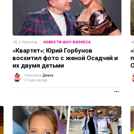
0
Репостов
НОВОСТИ ШОУ-БИЗНЕСА
«Квартет»: Юрий Горбунов
«
восхитил фото с женой Осадчей и
п
их двумя детьми
О
Написала
Диана
2 года назад
ПРОД