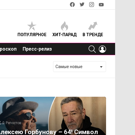
facebook
twitter
instagram
youtube
ПОПУЛЯРНОЕ
ХИТ-ПАРАД
В ТРЕНДЕ
SEARCH
LOGIN
роскоп
Пресс-релиз
0
Репостов
лексею Горбунову – 64! Символ