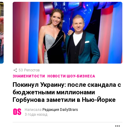
53
Репостов
ЗНАМЕНИТОСТИ
НОВОСТИ ШОУ-БИЗНЕСА
Покинул Украину: после скандала с
бюджетными миллионами
Горбунова заметили в Нью-Йорке
Написала
Редакция DailyStrars
3 года назад
ПРОД