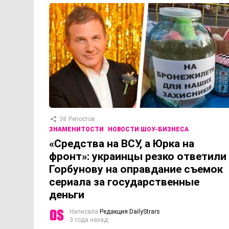
38
Репостов
ЗНАМЕНИТОСТИ
НОВОСТИ ШОУ-БИЗНЕСА
«Средства на ВСУ, а Юрка на
фронт»: украинцы резко ответили
Горбунову на оправдание съемок
сериала за государственные
деньги
Написала
Редакция DailyStrars
3 года назад