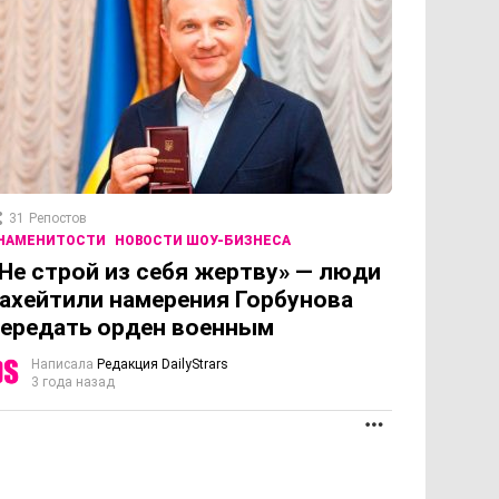
31
Репостов
НАМЕНИТОСТИ
НОВОСТИ ШОУ-БИЗНЕСА
Не строй из себя жертву» — люди
ахейтили намерения Горбунова
ередать орден военным
Написала
Редакция DailyStrars
3 года назад
ПРОДОЛЖЕНИЕ
ОЛЖЕНИЕ