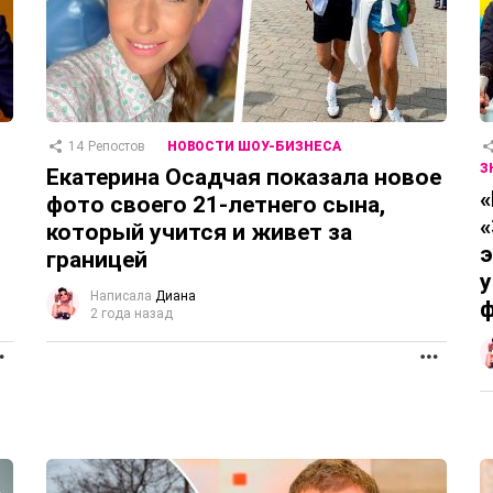
14
Репостов
НОВОСТИ ШОУ-БИЗНЕСА
З
Екатерина Осадчая показала новое
«
фото своего 21-летнего сына,
«
который учится и живет за
э
границей
у
Написала
Диана
2 года назад
ПРОДОЛЖЕНИЕ
ПРОД