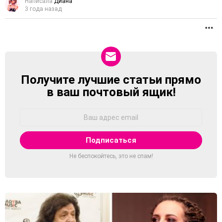
Написала
Диана
3 года назад
П
Получите лучшие статьи прямо
NEWSLETTER
в ваш почтовый ящик!
Адрес
Email:
Не беспокойтесь, это не спам!