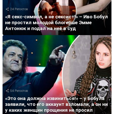
24
Репостов
«Я секс-символ, а не сексист!» – Иво Бобул
не простил молодой блогерше Эмме
Антонюк и подал на неё в суд
54
Репостов
«Это она должна извиниться!» – у Бобула
заявили, что его аккаунт взломали, а он ни
у каких женщин прощения не просил