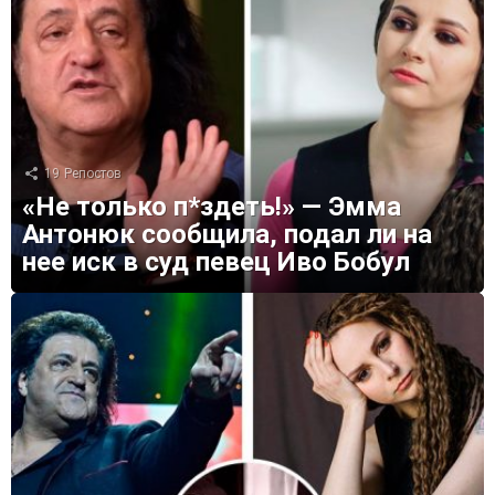
19
Репостов
«Не только п*здеть!» — Эмма
Антонюк сообщила, подал ли на
нее иск в суд певец Иво Бобул