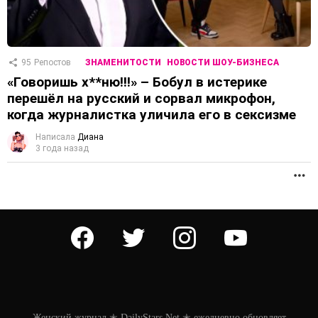
95
Репостов
ЗНАМЕНИТОСТИ
НОВОСТИ ШОУ-БИЗНЕСА
«Говоришь х**ню!!!» – Бобул в истерике
перешёл на русский и сорвал микрофон,
когда журналистка уличила его в сексизме
Написала
Диана
3 года назад
П
facebook
twitter
instagram
youtube
Женский журнал ✭ DailyStars.Net ✭ ежедневно обновляет