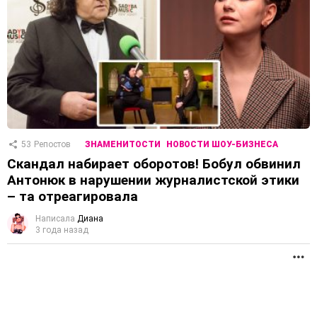
53
Репостов
ЗНАМЕНИТОСТИ
НОВОСТИ ШОУ-БИЗНЕСА
Скандал набирает оборотов! Бобул обвинил
Антонюк в нарушении журналистской этики
– та отреагировала
Написала
Диана
3 года назад
П