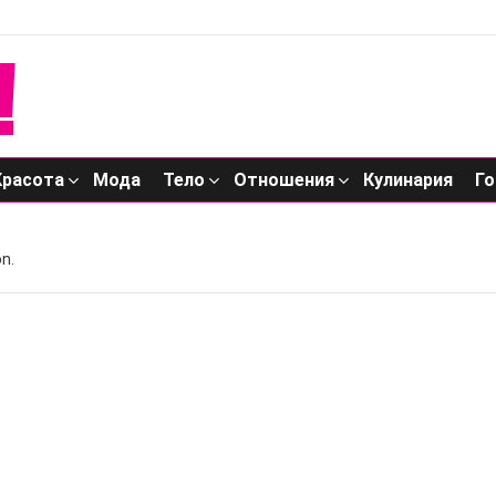
Красота
Мода
Тело
Отношения
Кулинария
Го
n.