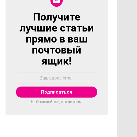
Получите
NEWSLETTER
лучшие статьи
прямо в ваш
почтовый
ящик!
Адрес
Email:
Не беспокойтесь, это не спам!