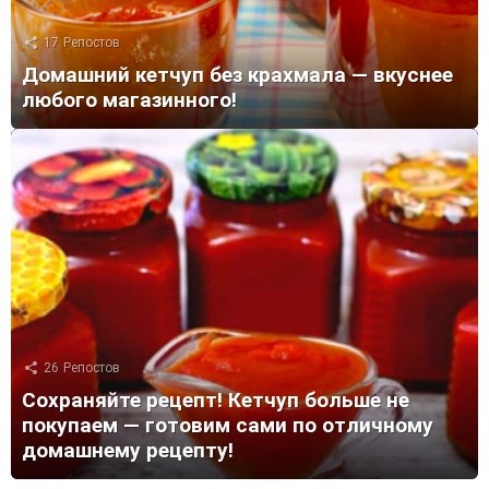
17
Репостов
Домашний кетчуп без крахмала — вкуснее
любого магазинного!
26
Репостов
Сохраняйте рецепт! Кетчуп больше не
покупаем — готовим сами по отличному
домашнему рецепту!