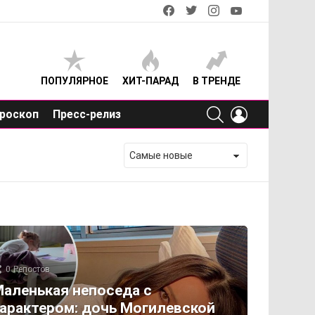
facebook
twitter
instagram
youtube
ПОПУЛЯРНОЕ
ХИТ-ПАРАД
В ТРЕНДЕ
SEARCH
LOGIN
роскоп
Пресс-релиз
0
Репостов
аленькая непоседа с
арактером: дочь Могилевской