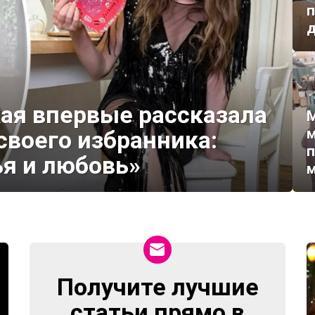
ая впервые рассказала
М
м
 своего избранника:
ья и любовь»
м
Получите лучшие
NEWSLETTER
статьи прямо в