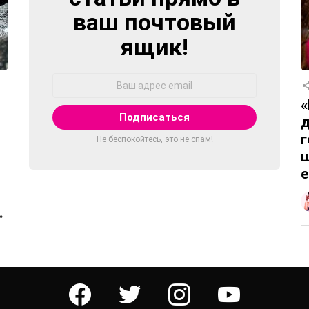
ваш почтовый
ящик!
Адрес
Email:
«
д
г
Не беспокойтесь, это не спам!
ш
е
ПРОДОЛЖЕНИЕ
facebook
twitter
instagram
youtube