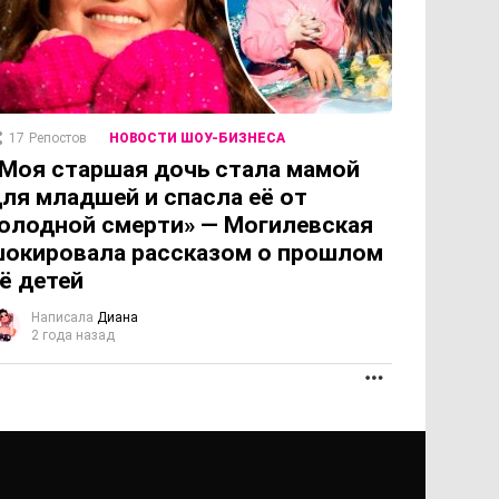
17
Репостов
НОВОСТИ ШОУ-БИЗНЕСА
Моя старшая дочь стала мамой
ля младшей и спасла её от
олодной смерти» — Могилевская
окировала рассказом о прошлом
ё детей
Написала
Диана
2 года назад
ПРОДОЛЖЕНИЕ