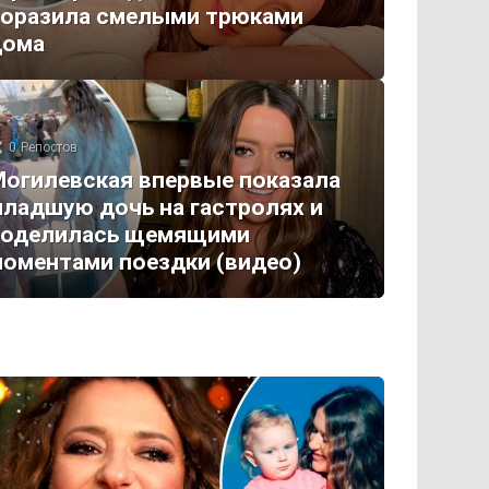
поразила смелыми трюками
дома
0
Репостов
огилевская впервые показала
ладшую дочь на гастролях и
поделилась щемящими
оментами поездки (видео)