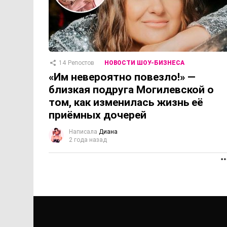
14
Репостов
НОВОСТИ ШОУ-БИЗНЕСА
«Им невероятно повезло!» —
близкая подруга Могилевской о
том, как изменилась жизнь её
приёмных дочерей
Написала
Диана
2 года назад