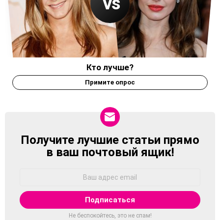
Кто лучше?
Примите опрос
Получите лучшие статьи прямо
NEWSLETTER
в ваш почтовый ящик!
Адрес
Email:
Не беспокойтесь, это не спам!