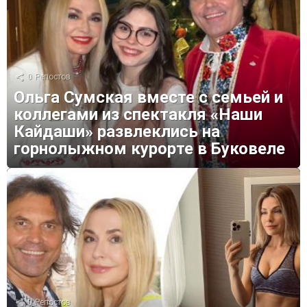
0
Репостов
Ольга Сумская вместе с семьей и
коллегами из спектакля «Наши
Кайдаши» развлеклись на
горнолыжном курорте в Буковеле
0
Репостов