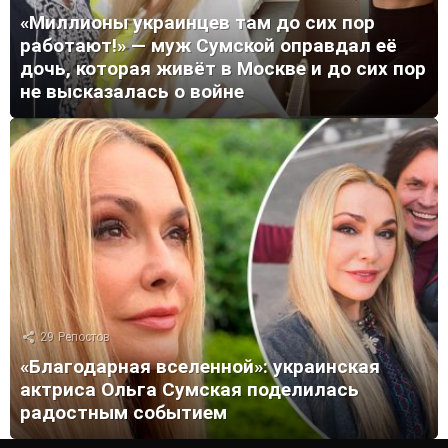
«Миллионы украинцев там до сих пор
работают!» — муж Сумской оправдал её
дочь, которая живёт в Москве и до сих пор
не высказалась о войне
29
Репостов
«Благодарная вселенной»: украинская
актриса Ольга Сумская поделилась
радостным событием