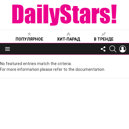
ПОПУЛЯРНОЕ
ХИТ-ПАРАД
В ТРЕНДЕ
FOLLOW
SEARC
L
US
Меню
No featured entries match the criteria.
For more information please refer to the documentation.