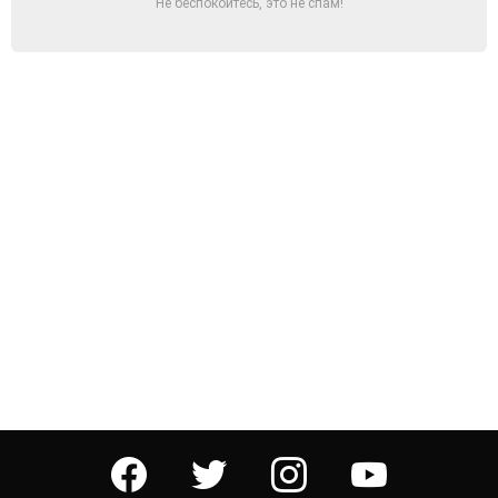
Не беспокойтесь, это не спам!
facebook
twitter
instagram
youtube