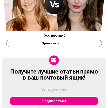
Кто лучше?
Примите опрос
Получите лучшие статьи прямо
NEWSLETTER
в ваш почтовый ящик!
Адрес
Email: