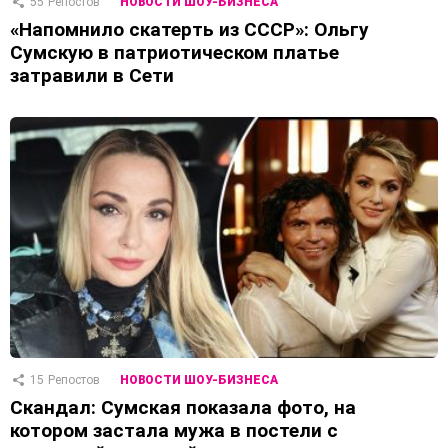
55
Репостов
НОВОСТИ ШОУ-БИЗНЕСА
«Напомнило скатерть из СССР»: Ольгу
Сумскую в патриотическом платье
затравили в Сети
15
Репостов
НОВОСТИ ШОУ-БИЗНЕСА
Скандал: Сумская показала фото, на
котором застала мужа в постели с