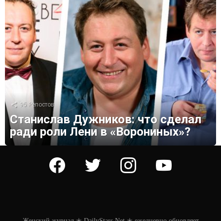
95
Репостов
Станислав Дужников: что сделал
ради роли Лени в «Ворониных»?
facebook
twitter
instagram
youtube
Женский журнал ✭ DailyStars.Net ✭ ежедневно обновляет