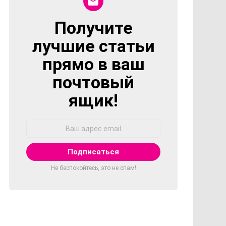
Получите
NEWSLETTER
лучшие статьи
прямо в ваш
почтовый
ящик!
Адрес
Email:
Не беспокойтесь, это не спам!