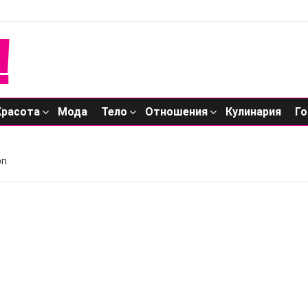
Красота
Мода
Тело
Отношения
Кулинария
Го
n.