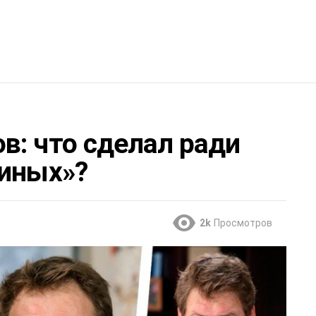
в: что сделал ради
ниных»?
2k
Просмотров