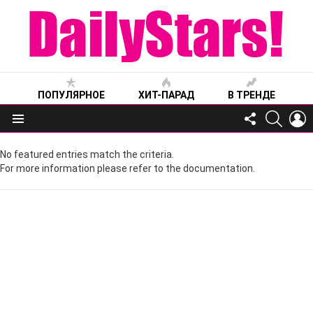
ПОПУЛЯРНОЕ
ХИТ-ПАРАД
В ТРЕНДЕ
FOLLOW
SEARC
L
US
Меню
No featured entries match the criteria.
For more information please refer to the documentation.