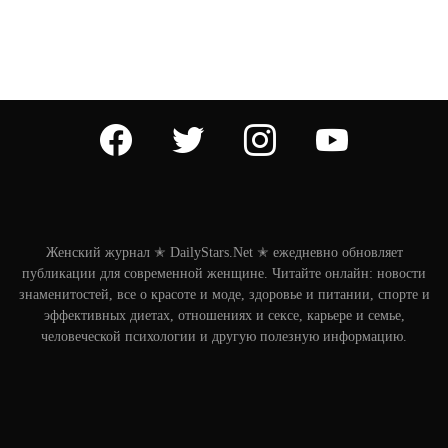
facebook
twitter
instagram
youtube
Женский журнал ✭ DailyStars.Net ✭ ежедневно обновляет
публикации для современной женщине. Читайте онлайн: новости
знаменитостей, все о красоте и моде, здоровье и питании, спорте и
эффективных диетах, отношениях и сексе, карьере и семье,
человеческой психологии и другую полезную информацию.