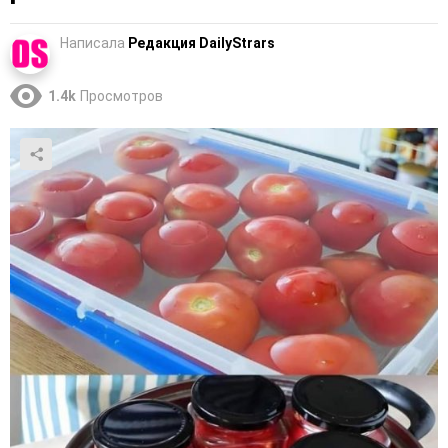
Написала
Редакция DailyStrars
1.4k
Просмотров