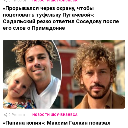
0
Репостов
НОВОСТИ ШОУ-БИЗНЕСА
«Прорывался через охрану, чтобы
поцеловать туфельку Пугачевой»:
Садальский резко ответил Соседову после
его слов о Примадонне
0
Репостов
НОВОСТИ ШОУ-БИЗНЕСА
«Папина копия»: Максим Галкин показал