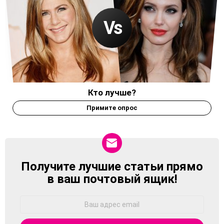
Кто лучше?
Примите опрос
Получите лучшие статьи прямо
NEWSLETTER
в ваш почтовый ящик!
Адрес
Email: