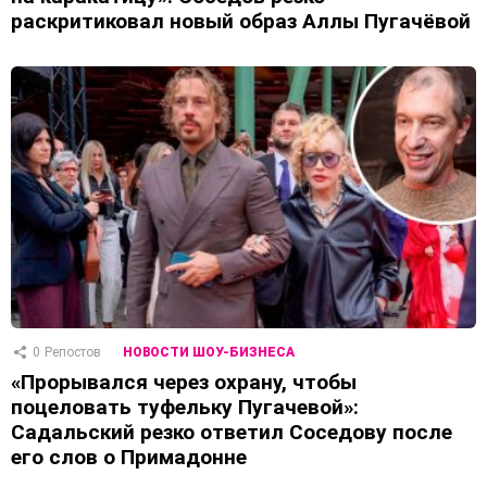
раскритиковал новый образ Аллы Пугачёвой
0
Репостов
НОВОСТИ ШОУ-БИЗНЕСА
«Прорывался через охрану, чтобы
поцеловать туфельку Пугачевой»:
Садальский резко ответил Соседову после
его слов о Примадонне