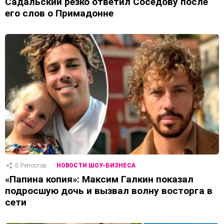
Садальский резко ответил Соседову после
его слов о Примадонне
0
Репостов
НОВОСТИ ШОУ-БИЗНЕСА
«Папина копия»: Максим Галкин показал
подросшую дочь и вызвал волну восторга в
сети