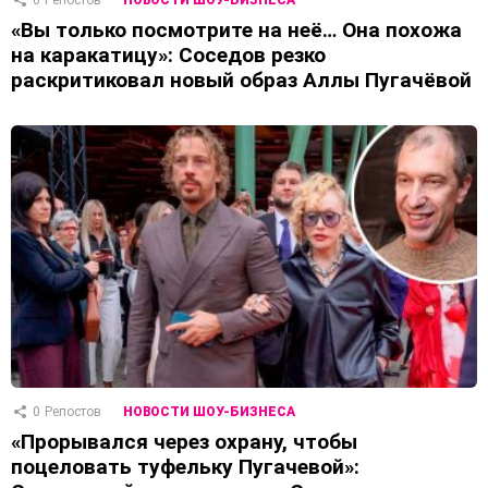
«Вы только посмотрите на неё… Она похожа
на каракатицу»: Соседов резко
раскритиковал новый образ Аллы Пугачёвой
0
Репостов
НОВОСТИ ШОУ-БИЗНЕСА
«Прорывался через охрану, чтобы
поцеловать туфельку Пугачевой»: