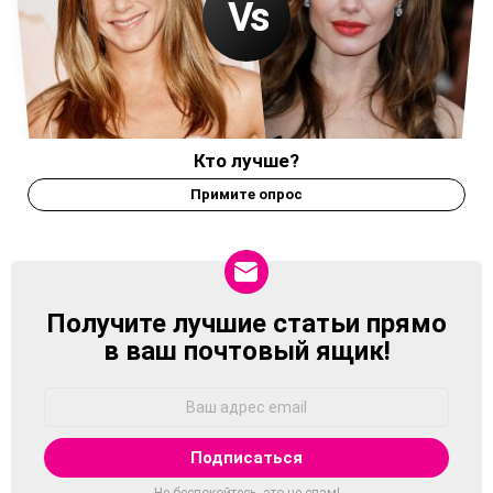
Кто лучше?
Примите опрос
Получите лучшие статьи прямо
NEWSLETTER
в ваш почтовый ящик!
Адрес
Email:
Не беспокойтесь, это не спам!