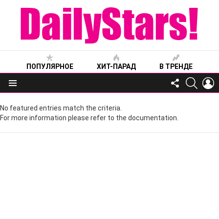
ПОПУЛЯРНОЕ
ХИТ-ПАРАД
В ТРЕНДЕ
FOLLOW
SEARC
L
US
Меню
No featured entries match the criteria.
For more information please refer to the documentation.