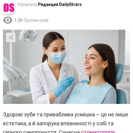
Написала
Редакция DailyStrars
1.2k
Просмотров
Здорові зуби та приваблива усмішка – це не лише
естетика, а й запорука впевненості у собі та
гарного самопочуття. Сучасна
стоматологія