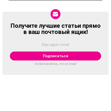
Получите лучшие статьи прямо
NEWSLETTER
в ваш почтовый ящик!
Адрес
Email:
Не беспокойтесь, это не спам!