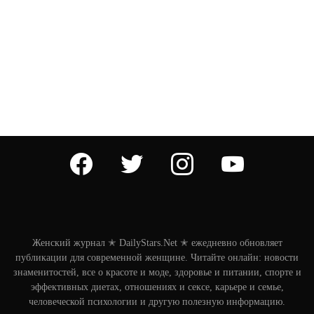
facebook
twitter
instagram
youtube
Женский журнал ✭ DailyStars.Net ✭ ежедневно обновляет
публикации для современной женщине. Читайте онлайн: новости
знаменитостей, все о красоте и моде, здоровье и питании, спорте и
эффективных диетах, отношениях и сексе, карьере и семье,
человеческой психологии и другую полезную информацию.