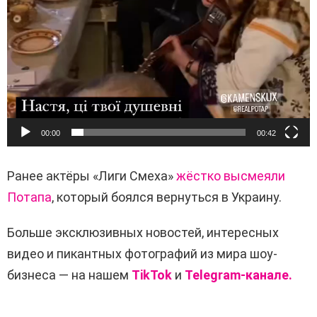
00:00
00:42
Ранее актёры «Лиги Смеха»
жёстко высмеяли
Потапа
, который боялся вернуться в Украину.
Больше эксклюзивных новостей, интересных
видео и пикантных фотографий из мира шоу-
бизнеса — на нашем
TikTok
и
Telegram-канале.