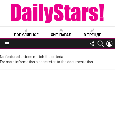
ПОПУЛЯРНОЕ
ХИТ-ПАРАД
В ТРЕНДЕ
FOLLOW
SEARC
L
US
Меню
No featured entries match the criteria.
For more information please refer to the documentation.