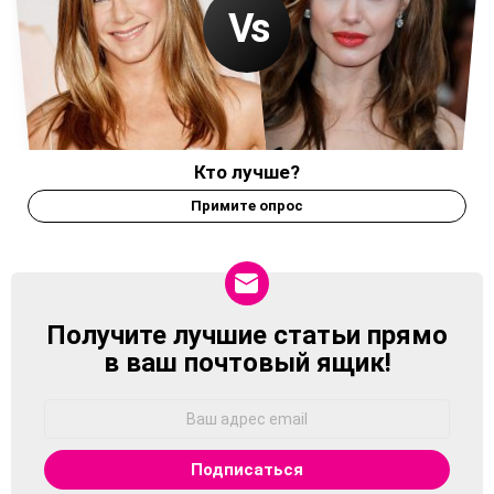
Кто лучше?
Примите опрос
Получите лучшие статьи прямо
NEWSLETTER
в ваш почтовый ящик!
Адрес
Email: