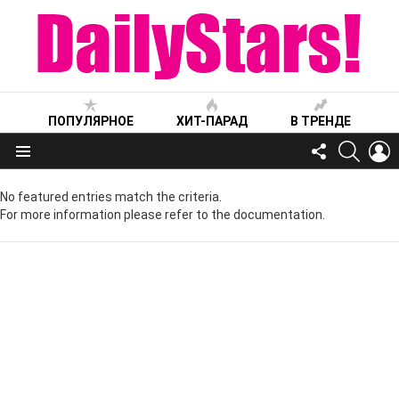
ПОПУЛЯРНОЕ
ХИТ-ПАРАД
В ТРЕНДЕ
FOLLOW
SEARC
L
US
Меню
No featured entries match the criteria.
For more information please refer to the documentation.