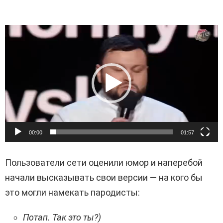
В
и
д
е
о
п
л
00:00
01:57
е
е
Пользователи сети оценили юмор и наперебой
р
начали высказывать свои версии — на кого бы
это могли намекать пародисты:
Потап. Так это ты?)