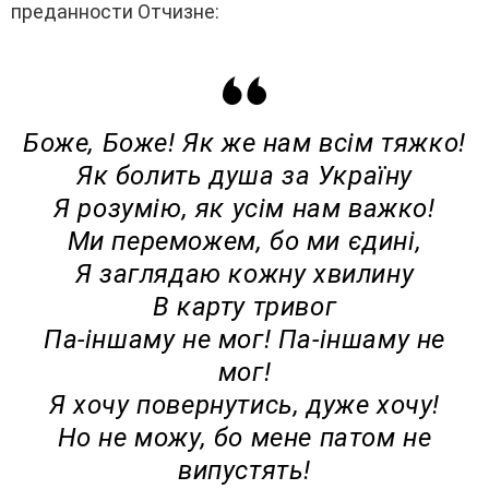
преданности Отчизне:
Боже, Боже! Як же нам всім тяжко!
Як болить душа за Україну
Я розумію, як усім нам важко!
Ми переможем, бо ми єдині,
Я заглядаю кожну хвилину
В карту тривог
Па-іншаму не мог! Па-іншаму не
мог!
Я хочу повернутись, дуже хочу!
Но не можу, бо мене патом не
випустять!