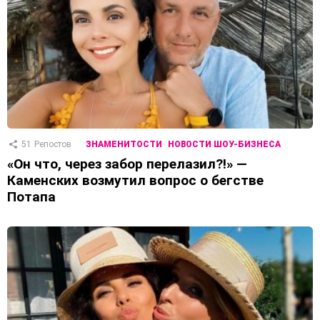
51
Репостов
ЗНАМЕНИТОСТИ
НОВОСТИ ШОУ-БИЗНЕСА
«Он что, через забор перелазил?!» —
Каменских возмутил вопрос о бегстве
Потапа