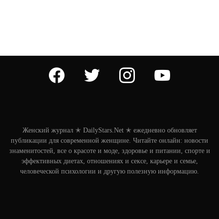
facebook
twitter
instagram
youtube
Женский журнал ✭ DailyStars.Net ✭ ежедневно обновляет
публикации для современной женщине. Читайте онлайн: новости
знаменитостей, все о красоте и моде, здоровье и питании, спорте и
эффективных диетах, отношениях и сексе, карьере и семье,
человеческой психологии и другую полезную информацию.