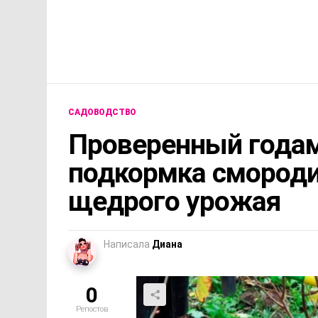
САДОВОДСТВО
Проверенный годам
подкормка смород
щедрого урожая
Написала
Диана
0
Репостов