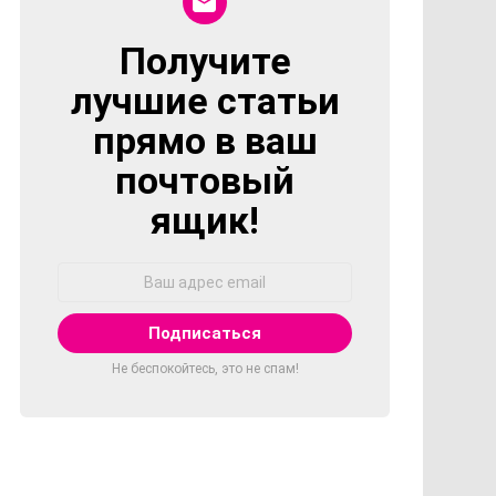
Получите
NEWSLETTER
лучшие статьи
прямо в ваш
почтовый
ящик!
Адрес
Email:
Не беспокойтесь, это не спам!