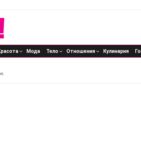
Красота
Мода
Тело
Отношения
Кулинария
Го
n.