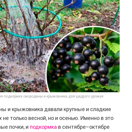
яя подкормка смородины и крыжовника для щедрого урожая
ны и крыжовника давали крупные и сладкие
 не только весной, но и осенью. Именно в это
ые почки, и
подкормка
в сентябре–октябре