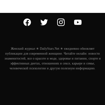
facebook
twitter
instagram
youtube
Женский журнал ✭ DailyStars.Net ✭ ежедневно обновляет
публикации для современной женщине. Читайте онлайн: новости
знаменитостей, все о красоте и моде, здоровье и питании, спорте и
эффективных диетах, отношениях и сексе, карьере и семье,
человеческой психологии и другую полезную информацию.