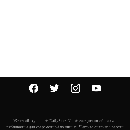
facebook
twitter
instagram
youtube
Женский журнал ✭ DailyStars.Net ✭ ежедневно обновляет
публикации для современной женщине. Читайте онлайн: новости