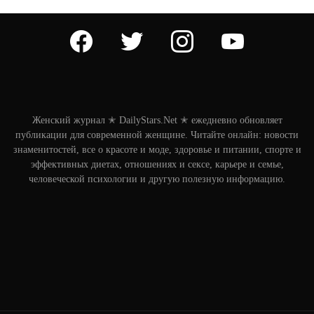
facebook
twitter
instagram
youtube
Женский журнал ✭ DailyStars.Net ✭ ежедневно обновляет
публикации для современной женщине. Читайте онлайн: новости
знаменитостей, все о красоте и моде, здоровье и питании, спорте и
эффективных диетах, отношениях и сексе, карьере и семье,
человеческой психологии и другую полезную информацию.