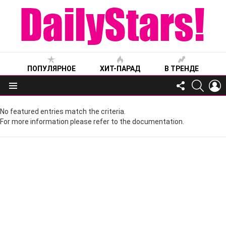
ПОПУЛЯРНОЕ
ХИТ-ПАРАД
В ТРЕНДЕ
FOLLOW
SEARC
L
US
Меню
No featured entries match the criteria.
For more information please refer to the documentation.