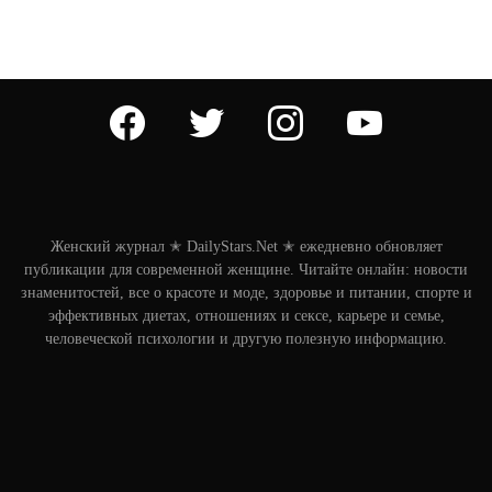
facebook
twitter
instagram
youtube
Женский журнал ✭ DailyStars.Net ✭ ежедневно обновляет
публикации для современной женщине. Читайте онлайн: новости
знаменитостей, все о красоте и моде, здоровье и питании, спорте и
эффективных диетах, отношениях и сексе, карьере и семье,
человеческой психологии и другую полезную информацию.