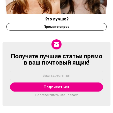
Кто лучше?
Примите опрос
Получите лучшие статьи прямо
NEWSLETTER
в ваш почтовый ящик!
Адрес
Email:
Не беспокойтесь, это не спам!