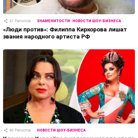
41
Репостов
ЗНАМЕНИТОСТИ
НОВОСТИ ШОУ-БИЗНЕСА
«Люди против»: Филиппа Киркорова лишат
звания народного артиста РФ
40
Репостов
НОВОСТИ ШОУ-БИЗНЕСА