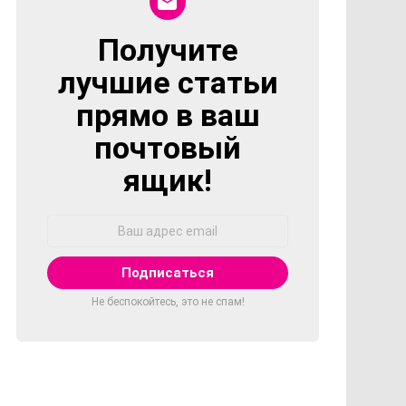
Получите
NEWSLETTER
лучшие статьи
прямо в ваш
почтовый
ящик!
Адрес
Email:
Не беспокойтесь, это не спам!