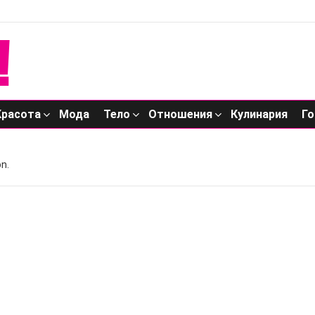
Красота
Мода
Тело
Отношения
Кулинария
Го
n.