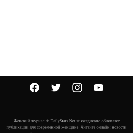
facebook
twitter
instagram
youtube
Женский журнал ✭ DailyStars.Net ✭ ежедневно обновляет
публикации для современной женщине. Читайте онлайн: новости