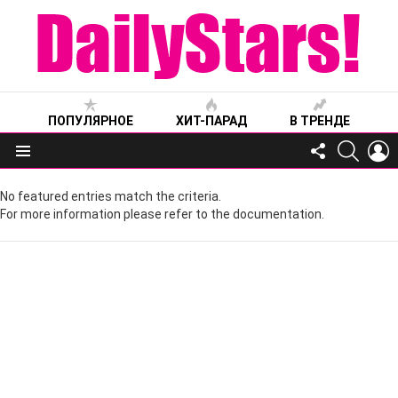
ПОПУЛЯРНОЕ
ХИТ-ПАРАД
В ТРЕНДЕ
FOLLOW
SEARC
L
US
Меню
No featured entries match the criteria.
For more information please refer to the documentation.