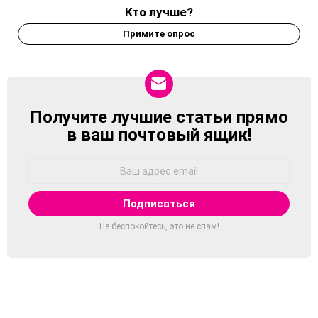
Кто лучше?
Примите опрос
Получите лучшие статьи прямо
NEWSLETTER
в ваш почтовый ящик!
Адрес
Email:
Не беспокойтесь, это не спам!