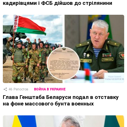
кадирівцями і ФСБ дійшов до стрілянини
46
Репостов
ВОЙНА В УКРАИНЕ
Глава Генштаба Беларуси подал в отставку
на фоне массового бунта военных