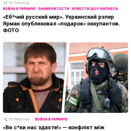
50
Репостов
ВОЙНА В УКРАИНЕ
ЗНАМЕНИТОСТИ
НОВОСТИ ШОУ-БИЗНЕСА
«Еб*чий русский мир». Украинский рэпер
Ярмак опубликовал «подарок» оккупантов.
ФОТО
50
Репостов
ВОЙНА В УКРАИНЕ
«Ви с*ки нас здаєте!» — конфлікт між