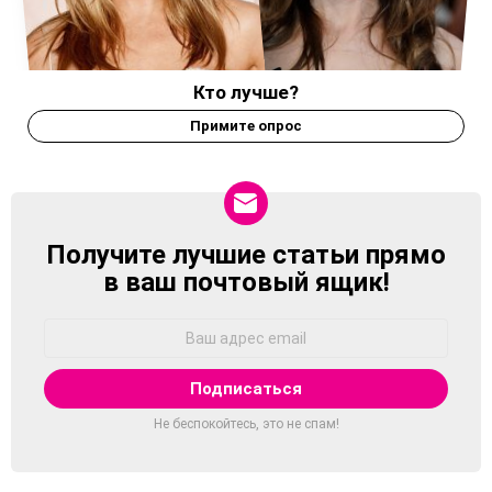
Кто лучше?
Примите опрос
Получите лучшие статьи прямо
NEWSLETTER
в ваш почтовый ящик!
Адрес
Email:
Не беспокойтесь, это не спам!