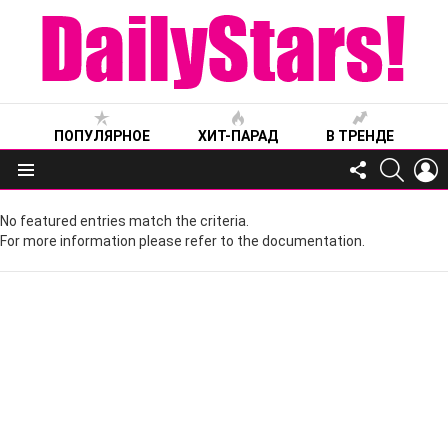
ПОПУЛЯРНОЕ
ХИТ-ПАРАД
В ТРЕНДЕ
FOLLOW
SEARC
L
US
Меню
No featured entries match the criteria.
For more information please refer to the documentation.