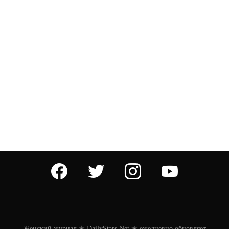
facebook
twitter
instagram
youtube
Женский журнал ✭ DailyStars.Net ✭ ежедневно обновляет