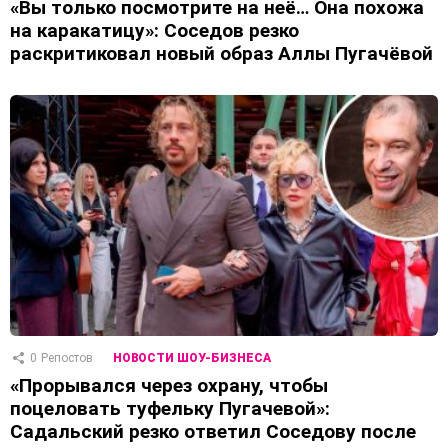
«Вы только посмотрите на неё… Она похожа
на каракатицу»: Соседов резко
раскритиковал новый образ Аллы Пугачёвой
0
Репостов
НОВОСТИ ШОУ-БИЗНЕСА
«Прорывался через охрану, чтобы
поцеловать туфельку Пугачевой»:
Садальский резко ответил Соседову после