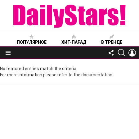
ПОПУЛЯРНОЕ
ХИТ-ПАРАД
В ТРЕНДЕ
FOLLOW
SEARC
L
US
Меню
No featured entries match the criteria.
For more information please refer to the documentation.