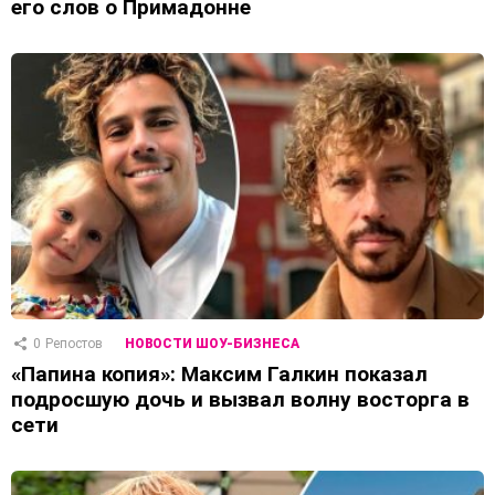
его слов о Примадонне
0
Репостов
НОВОСТИ ШОУ-БИЗНЕСА
«Папина копия»: Максим Галкин показал
подросшую дочь и вызвал волну восторга в
сети