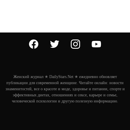
facebook
twitter
instagram
youtube
Женский журнал ✭ DailyStars.Net ✭ ежедневно обновляет
публикации для современной женщине. Читайте онлайн: новости
знаменитостей, все о красоте и моде, здоровье и питании, спорте и
эффективных диетах, отношениях и сексе, карьере и семье,
человеческой психологии и другую полезную информацию.