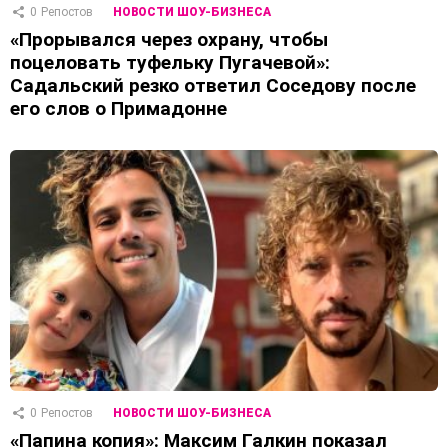
0
Репостов
НОВОСТИ ШОУ-БИЗНЕСА
«Прорывался через охрану, чтобы
поцеловать туфельку Пугачевой»:
Садальский резко ответил Соседову после
его слов о Примадонне
0
Репостов
НОВОСТИ ШОУ-БИЗНЕСА
«Папина копия»: Максим Галкин показал