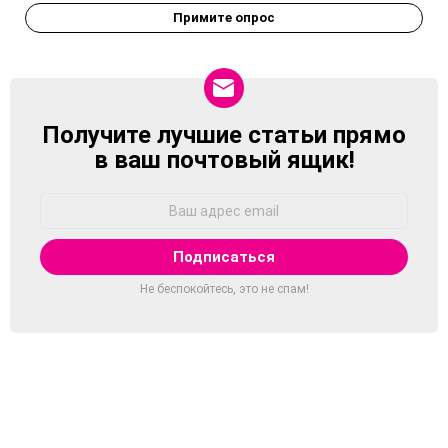
Примите опрос
Получите лучшие статьи прямо
NEWSLETTER
в ваш почтовый ящик!
Адрес
Email:
Не беспокойтесь, это не спам!