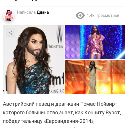
Написала
Диана
1.4k
Просмотров
Австрийский певец и драг-квин Томас Нойвирт,
которого большинство знает, как Кончиту Вурст,
победительницу «Евровидения-2014»,