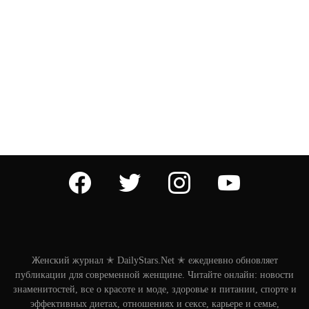
facebook
twitter
instagram
youtube
Женский журнал ✭ DailyStars.Net ✭ ежедневно обновляет
публикации для современной женщине. Читайте онлайн: новости
знаменитостей, все о красоте и моде, здоровье и питании, спорте и
эффективных диетах, отношениях и сексе, карьере и семье,