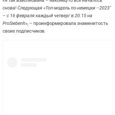
«Я так взволнована – наконец-то все началось
снова! Следующая «Топ-модель по-немецки –2023″
– с 16 февраля каждый четверг в 20.15 на
ProSiebenh»
, – проинформировала знаменитость
своих подписчиков.