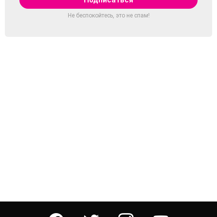
Не беспокойтесь, это не спам!
facebook
twitter
instagram
youtube