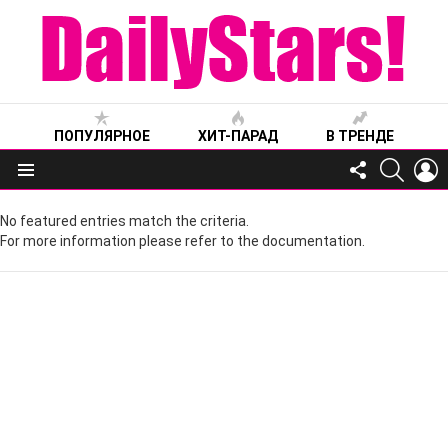
ПОПУЛЯРНОЕ
ХИТ-ПАРАД
В ТРЕНДЕ
FOLLOW
SEARC
L
US
Меню
No featured entries match the criteria.
For more information please refer to the documentation.