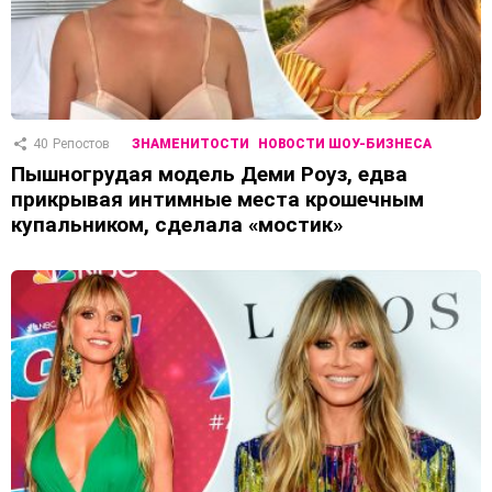
40
Репостов
ЗНАМЕНИТОСТИ
НОВОСТИ ШОУ-БИЗНЕСА
Пышногрудая модель Деми Роуз, едва
прикрывая интимные места крошечным
купальником, сделала «мостик»