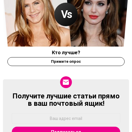
Кто лучше?
Примите опрос
Получите лучшие статьи прямо
NEWSLETTER
в ваш почтовый ящик!
Адрес
Email: