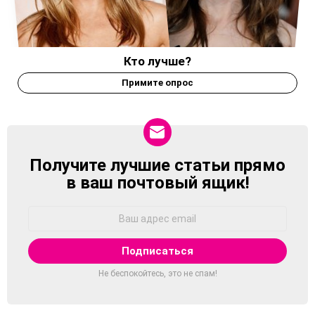
Кто лучше?
Примите опрос
Получите лучшие статьи прямо
NEWSLETTER
в ваш почтовый ящик!
Адрес
Email:
Не беспокойтесь, это не спам!