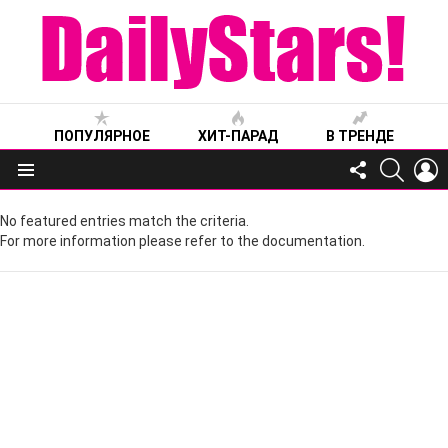
ПОПУЛЯРНОЕ
ХИТ-ПАРАД
В ТРЕНДЕ
FOLLOW
SEARC
L
US
Меню
No featured entries match the criteria.
For more information please refer to the documentation.