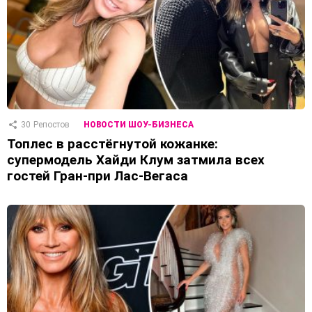
30
Репостов
НОВОСТИ ШОУ-БИЗНЕСА
Топлес в расстёгнутой кожанке:
супермодель Хайди Клум затмила всех
гостей Гран-при Лас-Вегаса