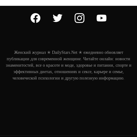
facebook
twitter
instagram
youtube
Женский журнал ✭ DailyStars.Net ✭ ежедневно обновляет
публикации для современной женщине. Читайте онлайн: новости
знаменитостей, все о красоте и моде, здоровье и питании, спорте и
эффективных диетах, отношениях и сексе, карьере и семье,
человеческой психологии и другую полезную информацию.