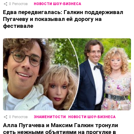
0
Репостов
НОВОСТИ ШОУ-БИЗНЕСА
Едва передвигалась: Галкин поддерживал
Пугачеву и показывал ей дорогу на
фестивале
0
Репостов
ЗНАМЕНИТОСТИ
НОВОСТИ ШОУ-БИЗНЕСА
Алла Пугачева и Максим Галкин тронули
сеть нежными объятиями на прогулке в