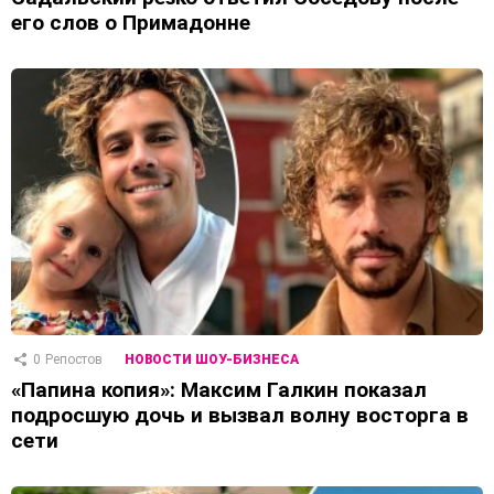
его слов о Примадонне
0
Репостов
НОВОСТИ ШОУ-БИЗНЕСА
«Папина копия»: Максим Галкин показал
подросшую дочь и вызвал волну восторга в
сети