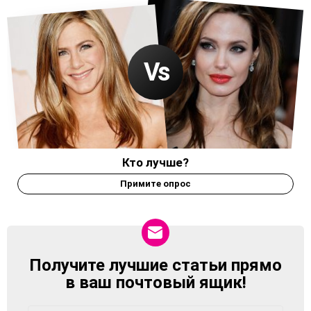
Кто лучше?
Примите опрос
Получите лучшие статьи прямо
NEWSLETTER
в ваш почтовый ящик!
Адрес