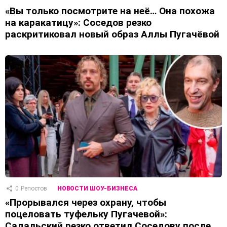
«Вы только посмотрите на неё… Она похожа
на каракатицу»: Соседов резко
раскритиковал новый образ Аллы Пугачёвой
0
Репостов
НОВОСТИ ШОУ-БИЗНЕСА
«Прорывался через охрану, чтобы
поцеловать туфельку Пугачевой»:
Садальский резко ответил Соседову после