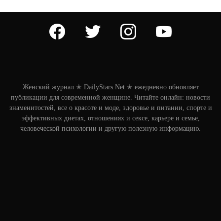
facebook
twitter
instagram
youtube
Женский журнал ✭ DailyStars.Net ✭ ежедневно обновляет
публикации для современной женщине. Читайте онлайн: новости
знаменитостей, все о красоте и моде, здоровье и питании, спорте и
эффективных диетах, отношениях и сексе, карьере и семье,
человеческой психологии и другую полезную информацию.