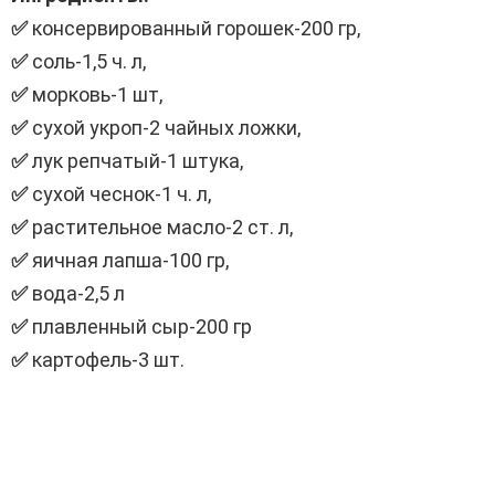
✅
консервированный горошек-200 гр,
✅
соль-1,5 ч. л,
✅
морковь-1 шт,
✅
сухой укроп-2 чайных ложки,
✅
лук репчатый-1 штука,
✅
сухой чеснок-1 ч. л,
✅
растительное масло-2 ст. л,
✅
яичная лапша-100 гр,
✅
вода-2,5 л
✅
плавленный сыр-200 гр
✅
картофель-3 шт.