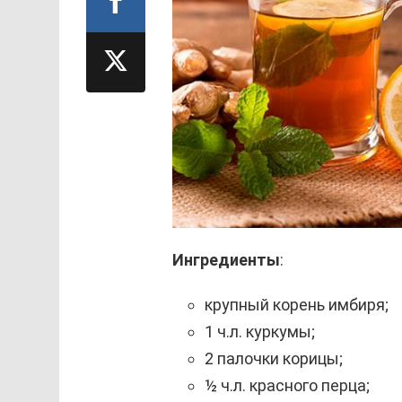
Ингредиенты
:
крупный корень имбиря;
1 ч.л. куркумы;
2 палочки корицы;
½ ч.л. красного перца;