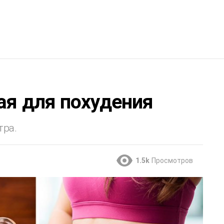
ая для похудения
тра.
1.5k
Просмотров