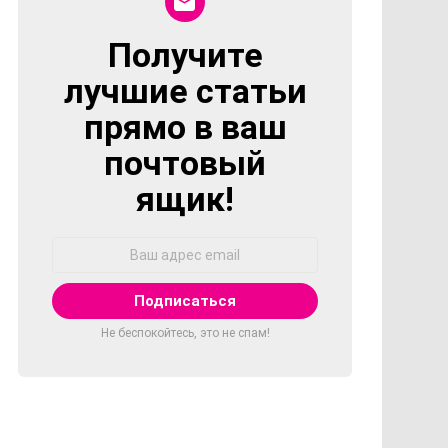
Получите
NEWSLETTER
лучшие статьи
прямо в ваш
почтовый
ящик!
Адрес
Email:
Не беспокойтесь, это не спам!