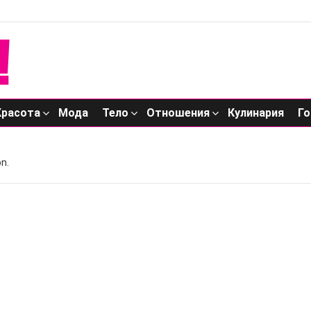
Красота
Мода
Тело
Отношения
Кулинария
Го
n.