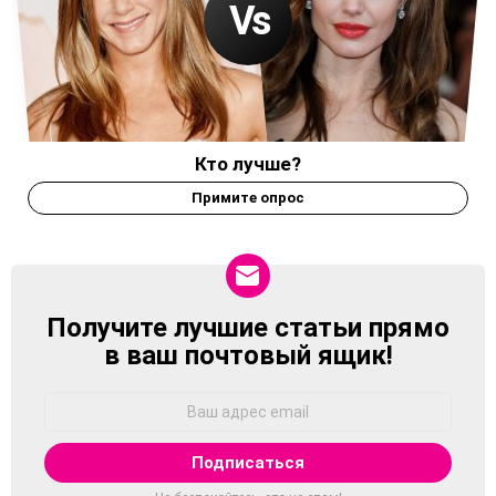
Кто лучше?
Примите опрос
Получите лучшие статьи прямо
NEWSLETTER
в ваш почтовый ящик!
Адрес
Email: