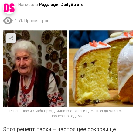
Написала
Редакция DailyStrars
1.7k
Просмотров
Рецепт пасхи «Баба Праздничная» от Дарьи Цвек: всегда удается,
проверено годами
Этот рецепт пасхи – настоящее сокровище