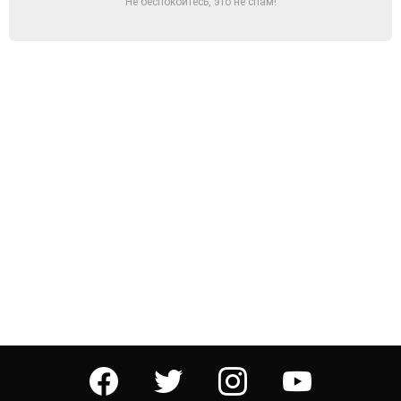
Не беспокойтесь, это не спам!
facebook
twitter
instagram
youtube