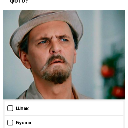
фото?
Шпак
Бунша