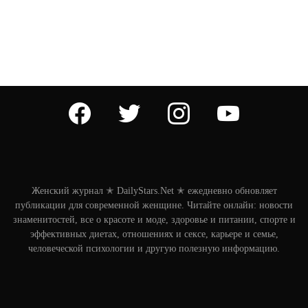
facebook
twitter
instagram
youtube
Женский журнал ✭ DailyStars.Net ✭ ежедневно обновляет
публикации для современной женщине. Читайте онлайн: новости
знаменитостей, все о красоте и моде, здоровье и питании, спорте и
эффективных диетах, отношениях и сексе, карьере и семье,
человеческой психологии и другую полезную информацию.