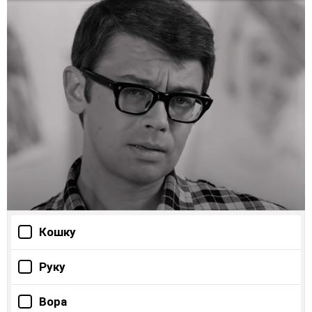
Кошку
Руку
Вора