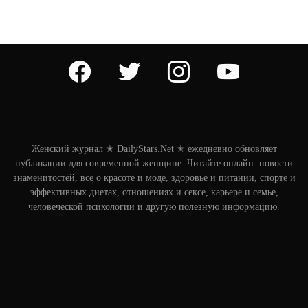
facebook
twitter
instagram
youtube
Женский журнал ✭ DailyStars.Net ✭ ежедневно обновляет
публикации для современной женщине. Читайте онлайн: новости
знаменитостей, все о красоте и моде, здоровье и питании, спорте и
эффективных диетах, отношениях и сексе, карьере и семье,
человеческой психологии и другую полезную информацию.