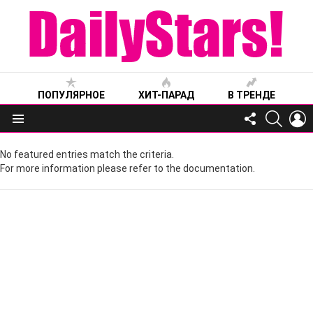
ПОПУЛЯРНОЕ
ХИТ-ПАРАД
В ТРЕНДЕ
FOLLOW
SEARC
L
US
Меню
No featured entries match the criteria.
For more information please refer to the documentation.