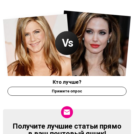
Кто лучше?
Примите опрос
Получите лучшие статьи прямо
NEWSLETTER
в ваш почтовый ящик!