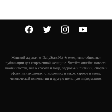
facebook
twitter
instagram
youtube
Женский журнал ✭ DailyStars.Net ✭ ежедневно обновляет
публикации для современной женщине. Читайте онлайн: новости
знаменитостей, все о красоте и моде, здоровье и питании, спорте и
эффективных диетах, отношениях и сексе, карьере и семье,
человеческой психологии и другую полезную информацию.