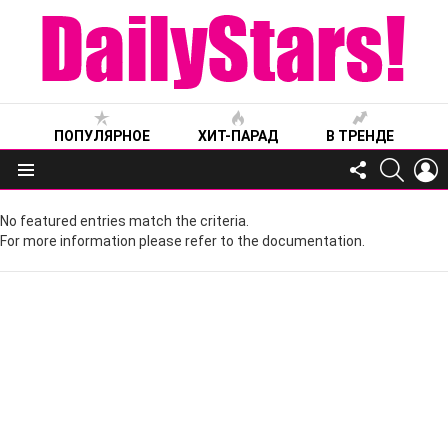
ПОПУЛЯРНОЕ
ХИТ-ПАРАД
В ТРЕНДЕ
FOLLOW
SEARC
L
US
Меню
No featured entries match the criteria.
For more information please refer to the documentation.