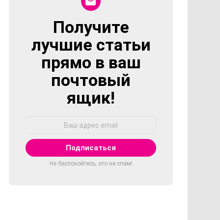
Получите
NEWSLETTER
лучшие статьи
прямо в ваш
почтовый
ящик!
Адрес
Email:
Не беспокойтесь, это не спам!