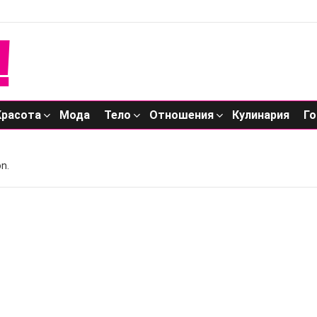
Красота
Мода
Тело
Отношения
Кулинария
Го
n.