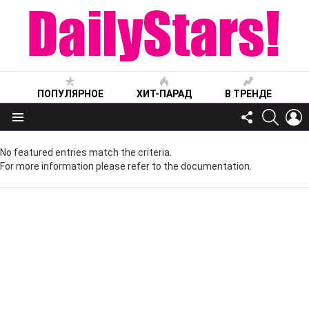
ПОПУЛЯРНОЕ
ХИТ-ПАРАД
В ТРЕНДЕ
FOLLOW
SEARC
L
US
Меню
No featured entries match the criteria.
For more information please refer to the documentation.