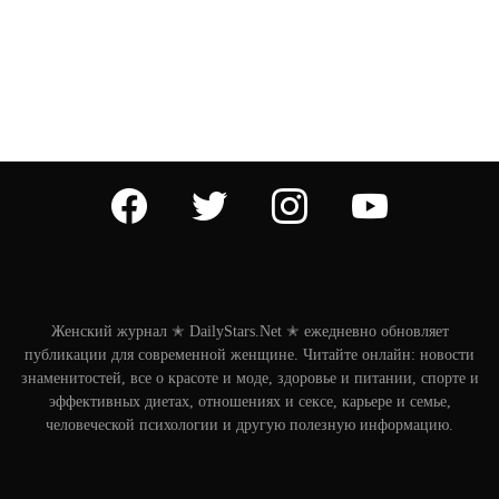
facebook
twitter
instagram
youtube
Женский журнал ✭ DailyStars.Net ✭ ежедневно обновляет
публикации для современной женщине. Читайте онлайн: новости
знаменитостей, все о красоте и моде, здоровье и питании, спорте и
эффективных диетах, отношениях и сексе, карьере и семье,
человеческой психологии и другую полезную информацию.